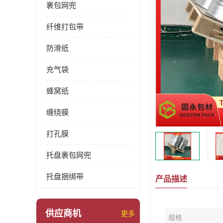
裹包网兜
纤维打包带
防滑纸
充气袋
蜂窝纸
缠绕膜
打孔膜
托盘裹包网兜
托盘捆绑带
产品描述
供应商机
更多
规格