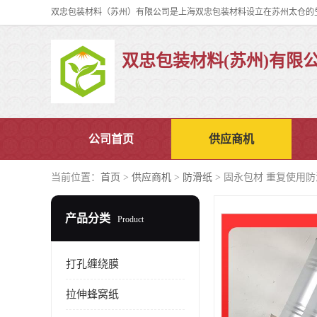
双忠包装材料(苏州)有限
公司首页
供应商机
当前位置：
首页
>
供应商机
>
防滑纸
> 固永包材 重复使用
产品分类
Product
打孔缠绕膜
拉伸蜂窝纸