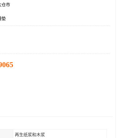
太仓市
滑垫
9065
再生纸浆和木浆