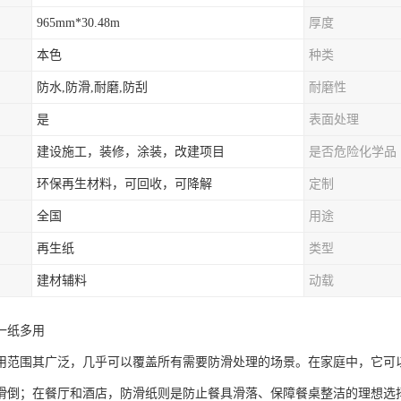
965mm*30.48m
厚度
本色
种类
防水,防滑,耐磨,防刮
耐磨性
是
表面处理
建设施工，装修，涂装，改建项目
是否危险化学品
环保再生材料，可回收，可降解
定制
全国
用途
再生纸
类型
建材辅料
动载
一纸多用
用范围其广泛，几乎可以覆盖所有需要防滑处理的场景。在家庭中，它可
滑倒；在餐厅和酒店，防滑纸则是防止餐具滑落、保障餐桌整洁的理想选