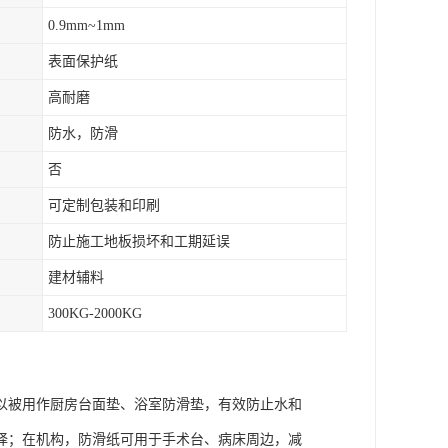
0.9mm~1mm
表面保护纸
高耐磨
防水，防滑
否
可定制包装和印刷
防止施工地板损坏和工期延误
建材辅料
300KG-2000KG
以被用作厨房台面垫、浴室防滑垫，有效防止水和
择；在机构，防滑纸可用于手术台、病床周边，减