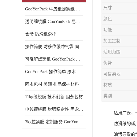
尺寸
GooYonPack 牛皮纸蜂窝纸 循环使用
颜色
透明缠绕膜 GooYonPack 易撕扯不残留
功能
仓储 防滑纸滑托
加工定制
操作简便 防移位缓冲气袋 固永包材
适用范围
可降解蜂窝纸 GooYonPack 循环使用
优势
GooYonPack 操作简单 原木浆蜂巢网格纸
可售卖地
固永包材 美观 礼品保护材料
材质
类别
11kg缠绕膜 技术创新 固永包材
电线缠绕膜 增强稳定性 固永包材
适用广泛，
3kg拉紧膜 定制服务 GooYonPack
防滑纸的适
油污导致的