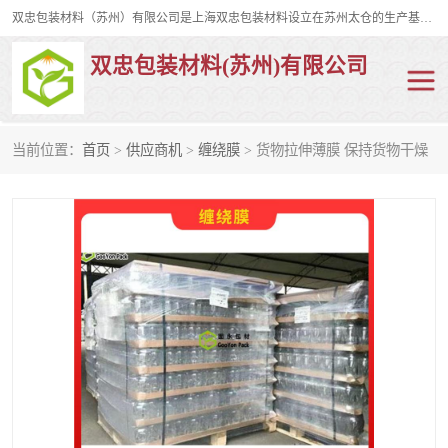
双忠包装材料（苏州）有限公司是上海双忠包装材料设立在苏州太仓的生产基地，占地约2万平米，产品主要有打孔缠绕膜，拉伸蜂窝纸，集装箱充气袋，滑托板，打包带，裹包网兜，防滑纸等箱体和托盘的运输和保护性包材。固永包材®，GooYon Pack®，是我们保护性包装材料的专属品牌。
双忠包装材料(苏州)有限公司
当前位置：
首页
>
供应商机
>
缠绕膜
> 货物拉伸薄膜 保持货物干燥
打孔缠绕膜
拉伸蜂窝纸
裹包网兜
纤维打包带
防滑纸
充气袋
蜂窝纸
缠绕膜
打孔膜
托盘裹包网兜
托盘捆绑带