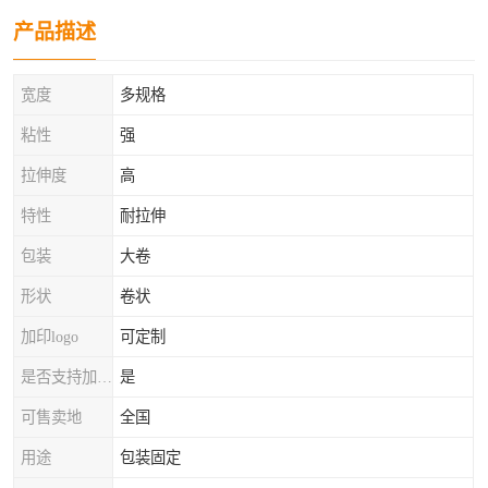
产品描述
宽度
多规格
粘性
强
拉伸度
高
特性
耐拉伸
包装
大卷
形状
卷状
加印logo
可定制
是否支持加工定制
是
可售卖地
全国
用途
包装固定