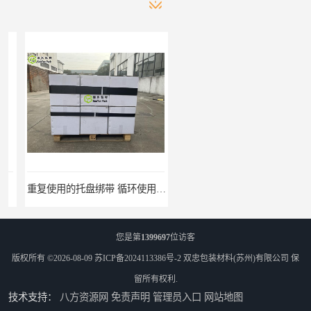
重复使用的托盘绑带 循环使用 固永包材
桶装产品固定带 拉紧力好 固永包材
您是第
1399697
位访客
版权所有 ©2026-08-09
苏ICP备2024113386号-2
双忠包装材料(苏州)有限公司
保
留所有权利.
技术支持：
八方资源网
免责声明
管理员入口
网站地图