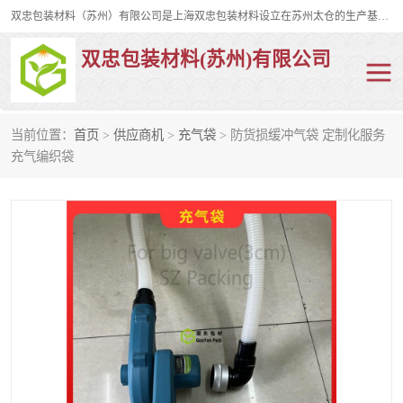
双忠包装材料（苏州）有限公司是上海双忠包装材料设立在苏州太仓的生产基地，占地约2万平米，产品主要有打孔缠绕膜，拉伸蜂窝纸，集装箱充气袋，滑托板，打包带，裹包网兜，防滑纸等箱体和托盘的运输和保护性包材。固永包材®，GooYon Pack®，是我们保护性包装材料的专属品牌。
双忠包装材料(苏州)有限公司
当前位置：
首页
>
供应商机
>
充气袋
> 防货损缓冲气袋 定制化服务
打孔缠绕膜
拉伸蜂窝纸
充气编织袋
裹包网兜
纤维打包带
防滑纸
充气袋
蜂窝纸
缠绕膜
打孔膜
托盘裹包网兜
托盘捆绑带