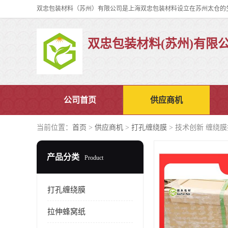
双忠包装材料(苏州)有限
公司首页
供应商机
当前位置：
首页
>
供应商机
>
打孔缠绕膜
> 技术创新 缠绕
产品分类
Product
打孔缠绕膜
拉伸蜂窝纸