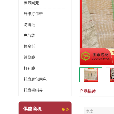
裹包网兜
纤维打包带
防滑纸
充气袋
蜂窝纸
缠绕膜
打孔膜
托盘裹包网兜
托盘捆绑带
产品描述
供应商机
更多
宽度