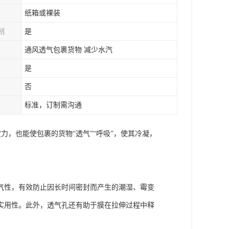
纸箱或裸装
制
是
通风透气包裹货物 减少水汽
是
否
标准，订制需沟通
力，也能使包裹的货物“透气”“呼吸”，使其冷凝，
气性，有效防止因长时间密封而产生的潮湿、霉变
实用性。此外，透气孔还有助于膜在拉伸过程中释