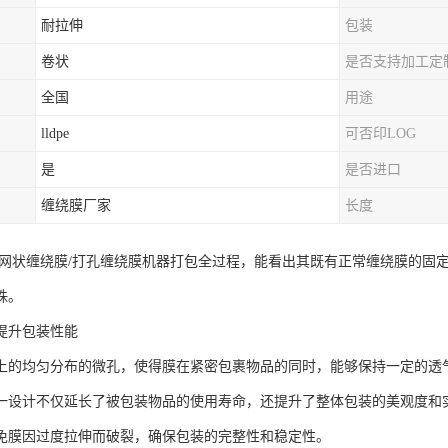
耐拉伸
包装
卷状
是否支持加工定
全国
用途
lldpe
可否印LOG
是
是否进口
缠绕膜厂家
长度
/网状缠绕膜/打孔缠绕膜机器打包全过程，能看出其既有正常缠绕膜的固定
珠。
提升包装性能
上的均匀分布的微孔，使得膜在紧密包裹物品的同时，能够保持一定的透
一设计不仅延长了被包装物品的使用寿命，还提升了整体包装的美观度和
免膜因过度拉伸而破裂，确保包装的完整性和稳定性。