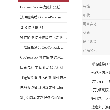
特性
GooYonPack 牛皮纸蜂窝纸 循环使用
形状
透明缠绕膜 GooYonPack 易撕扯不残留
可售卖地
仓储 防滑纸滑托
材质
操作简便 防移位缓冲气袋 固永包材
是否现货
可降解蜂窝纸 GooYonPack 循环使用
产品名称
GooYonPack 操作简单 原木浆蜂巢网格纸
呼吸缠绕膜
固永包材 美观 礼品保护材料
形成水汽水
11kg缠绕膜 技术创新 固永包材
透气设计，
电线缠绕膜 增强稳定性 固永包材
打孔缠绕膜
3kg拉紧膜 定制服务 GooYonPack
等问题。这
放应力，避