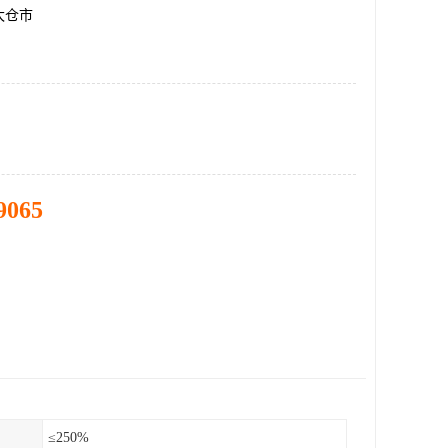
太仓市
9065
≤250%