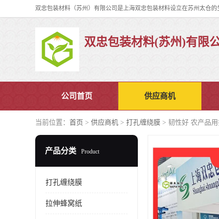
双忠包装材料(苏州)有限
公司首页
供应商机
当前位置：
首页
>
供应商机
>
打孔缠绕膜
> 韧性好 农产品
产品分类
Product
打孔缠绕膜
拉伸蜂窝纸