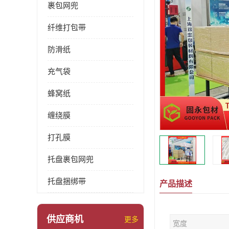
裹包网兜
纤维打包带
防滑纸
充气袋
蜂窝纸
缠绕膜
打孔膜
托盘裹包网兜
托盘捆绑带
产品描述
供应商机
更多
宽度