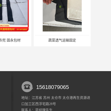
布兜 固永包材
蔬菜透气运输固定
15618079065
地址：江苏省 苏州 太仓市 太仓港再生资源进
口加工区西浮宅路28号
蔬菜透气运输固定 操作简便 固永包材
重复使用的托盘绑带 循环使用 固永包材
联系人：蓝经理
先生