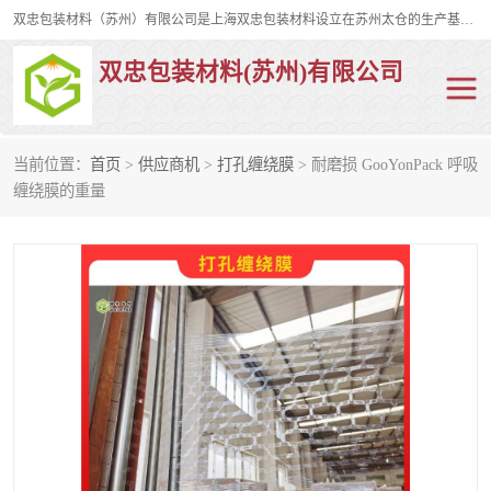
双忠包装材料（苏州）有限公司是上海双忠包装材料设立在苏州太仓的生产基地，占地约2万平米，产品主要有打孔缠绕膜，拉伸蜂窝纸，集装箱充气袋，滑托板，打包带，裹包网兜，防滑纸等箱体和托盘的运输和保护性包材。固永包材®，GooYon Pack®，是我们保护性包装材料的专属品牌。
双忠包装材料(苏州)有限公司
当前位置：
首页
>
供应商机
>
打孔缠绕膜
> 耐磨损 GooYonPack 呼吸
打孔缠绕膜
拉伸蜂窝纸
缠绕膜的重量
裹包网兜
纤维打包带
防滑纸
充气袋
蜂窝纸
缠绕膜
打孔膜
托盘裹包网兜
托盘捆绑带