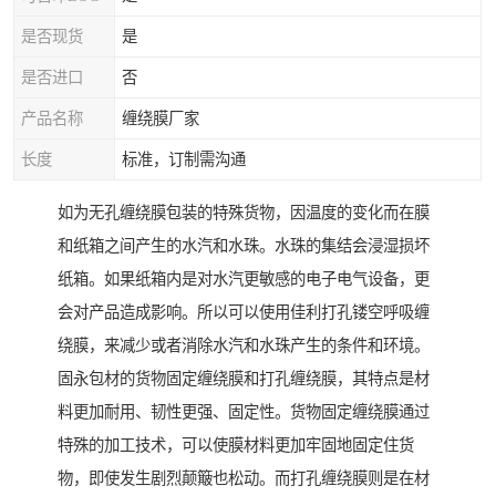
是否现货
是
是否进口
否
产品名称
缠绕膜厂家
长度
标准，订制需沟通
如为无孔缠绕膜包装的特殊货物，因温度的变化而在膜
和纸箱之间产生的水汽和水珠。水珠的集结会浸湿损坏
纸箱。如果纸箱内是对水汽更敏感的电子电气设备，更
会对产品造成影响。所以可以使用佳利打孔镂空呼吸缠
绕膜，来减少或者消除水汽和水珠产生的条件和环境。
固永包材的货物固定缠绕膜和打孔缠绕膜，其特点是材
料更加耐用、韧性更强、固定性。货物固定缠绕膜通过
特殊的加工技术，可以使膜材料更加牢固地固定住货
物，即使发生剧烈颠簸也松动。而打孔缠绕膜则是在材