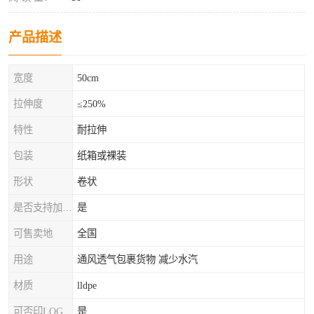
产品描述
宽度
50cm
拉伸度
≤250%
特性
耐拉伸
包装
纸箱或裸装
形状
卷状
是否支持加工定制
是
可售卖地
全国
用途
通风透气包裹货物 减少水汽
材质
lldpe
可否印LOG
是