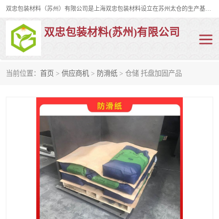
双忠包装材料（苏州）有限公司是上海双忠包装材料设立在苏州太仓的生产基地，占地约2万平米，产品主要有打孔缠绕膜，拉伸蜂窝纸，集装箱充气袋，滑托板，打包带，裹包网兜，防滑纸等箱体和托盘的运输和保护性包材。固永包材®，GooYon Pack®，是我们保护性包装材料的专属品牌。
双忠包装材料(苏州)有限公司
当前位置：
首页
>
供应商机
>
防滑纸
> 仓储 托盘加固产品
打孔缠绕膜
拉伸蜂窝纸
裹包网兜
纤维打包带
防滑纸
充气袋
蜂窝纸
缠绕膜
打孔膜
托盘裹包网兜
托盘捆绑带