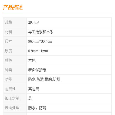
产品描述
规格
29.4m²
材料
再生纸浆和木浆
尺寸
965mm*30.48m
厚度
0.9mm~1mm
颜色
本色
种类
表面保护纸
功能
防水,防滑,耐磨,防刮
耐磨性
高耐磨
加工定制
是
表面处理
防水，防滑