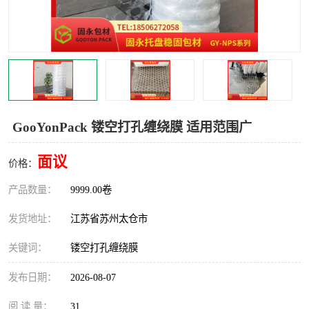
GooYonPack 镂空打孔缠绕膜 适用范围广
面议
价格：
产品数量：
9999.00卷
发货地址：
江苏省苏州太仓市
关键词：
镂空打孔缠绕膜
发布日期：
2026-08-07
阅 读 量：
31