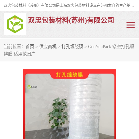
双忠包装材料（苏州）有限公司是上海双忠包装材料设立在苏州太仓的生产基地，占地约2万平米，产品主要有打孔缠绕膜，拉伸蜂窝纸，集装箱充气袋，滑托板，打包带，裹包网兜，防滑纸等箱体和托盘的运输和保护性包材。固永包材®，GooYon Pack®，是我们保护性包装材料的专属品牌。
双忠包装材料(苏州)有限公司
当前位置：
首页
>
供应商机
>
打孔缠绕膜
> GooYonPack 镂空打孔缠
打孔缠绕膜
拉伸蜂窝纸
绕膜 适用范围广
裹包网兜
纤维打包带
防滑纸
充气袋
蜂窝纸
缠绕膜
打孔膜
托盘裹包网兜
托盘捆绑带