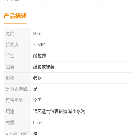
产品描述
宽度
50cm
拉伸度
≤250%
特性
耐拉伸
包装
纸箱或裸装
形状
卷状
是否支持加工定制
是
可售卖地
全国
用途
通风透气包裹货物 减少水汽
材质
lldpe
可否印LOG
是