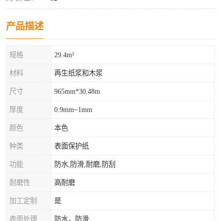
产品描述
规格
29.4m²
材料
再生纸浆和木浆
尺寸
965mm*30.48m
厚度
0.9mm~1mm
颜色
本色
种类
表面保护纸
功能
防水,防滑,耐磨,防刮
耐磨性
高耐磨
加工定制
是
表面处理
防水，防滑