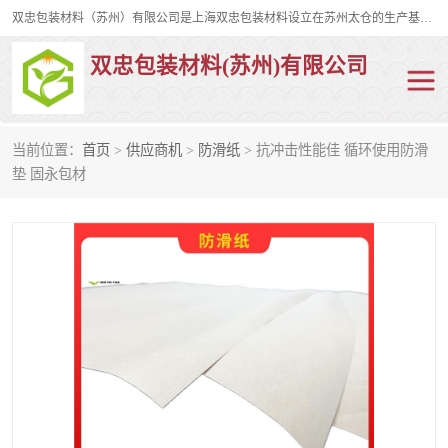
双忠包装材料（苏州）有限公司是上海双忠包装材料设立在苏州太仓的生产基地，占地约2万平米，产品主要有打孔缠绕膜，拉伸蜂窝纸，集装箱充气袋，滑托板，打包带，裹包网兜，防滑纸等箱体和托盘的运输和保护性包材。固永包材®，GooYon Pack®，是我们保护性包装材料的专属品牌。
双忠包装材料(苏州)有限公司
当前位置：
首页
>
供应商机
>
防滑纸
> 抗冲击性能佳 循环使用防滑
打孔缠绕膜
拉伸蜂窝纸
垫 固永包材
裹包网兜
纤维打包带
防滑纸
充气袋
蜂窝纸
缠绕膜
打孔膜
托盘裹包网兜
托盘捆绑带