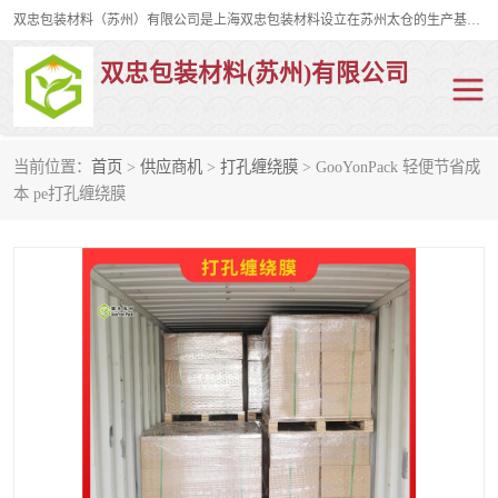
双忠包装材料（苏州）有限公司是上海双忠包装材料设立在苏州太仓的生产基地，占地约2万平米，产品主要有打孔缠绕膜，拉伸蜂窝纸，集装箱充气袋，滑托板，打包带，裹包网兜，防滑纸等箱体和托盘的运输和保护性包材。固永包材®，GooYon Pack®，是我们保护性包装材料的专属品牌。
双忠包装材料(苏州)有限公司
当前位置：
首页
>
供应商机
>
打孔缠绕膜
> GooYonPack 轻便节省成
打孔缠绕膜
拉伸蜂窝纸
本 pe打孔缠绕膜
裹包网兜
纤维打包带
防滑纸
充气袋
蜂窝纸
缠绕膜
打孔膜
托盘裹包网兜
托盘捆绑带