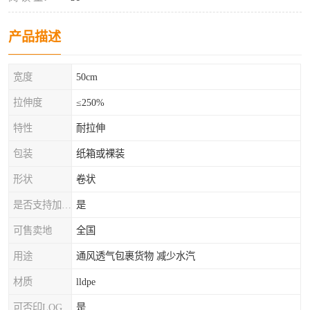
产品描述
宽度
50cm
拉伸度
≤250%
特性
耐拉伸
包装
纸箱或裸装
形状
卷状
是否支持加工定制
是
可售卖地
全国
用途
通风透气包裹货物 减少水汽
材质
lldpe
可否印LOG
是