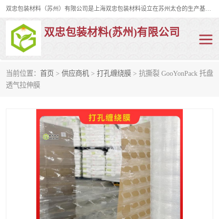
双忠包装材料（苏州）有限公司是上海双忠包装材料设立在苏州太仓的生产基地，占地约2万平米，产品主要有打孔缠绕膜，拉伸蜂窝纸，集装箱充气袋，滑托板，打包带，裹包网兜，防滑纸等箱体和托盘的运输和保护性包材。固永包材®，GooYon Pack®，是我们保护性包装材料的专属品牌。
双忠包装材料(苏州)有限公司
当前位置：
首页
>
供应商机
>
打孔缠绕膜
> 抗撕裂 GooYonPack 托盘
打孔缠绕膜
拉伸蜂窝纸
透气拉伸膜
裹包网兜
纤维打包带
防滑纸
充气袋
蜂窝纸
缠绕膜
打孔膜
托盘裹包网兜
托盘捆绑带