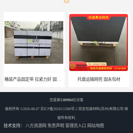
桶装产品固定带 拉紧力好 固永包材
托盘运输网兜 固永包材
您是第
1389904
位访客
版权所有 ©2026-08-07
苏ICP备2024113386号-2
双忠包装材料(苏州)有限公司
保
留所有权利.
技术支持：
八方资源网
免责声明
管理员入口
网站地图