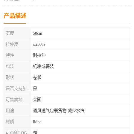
产品描述
宽度
50cm
拉伸度
≤250%
特性
耐拉伸
包装
纸箱或裸装
形状
卷状
是否支持加工定制
是
可售卖地
全国
用途
通风透气包裹货物 减少水汽
材质
lldpe
可否印LOG
是