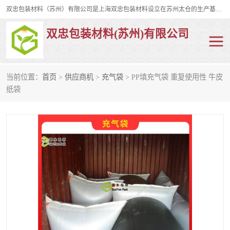
双忠包装材料（苏州）有限公司是上海双忠包装材料设立在苏州太仓的生产基地，占地约2万平米，产品主要有打孔缠绕膜，拉伸蜂窝纸，集装箱充气袋，滑托板，打包带，裹包网兜，防滑纸等箱体和托盘的运输和保护性包材。固永包材®，GooYon Pack®，是我们保护性包装材料的专属品牌。
双忠包装材料(苏州)有限公司
当前位置：
首页
>
供应商机
>
充气袋
> PP填充气袋 重复使用性 牛皮
打孔缠绕膜
拉伸蜂窝纸
纸袋
裹包网兜
纤维打包带
防滑纸
充气袋
蜂窝纸
缠绕膜
打孔膜
托盘裹包网兜
托盘捆绑带