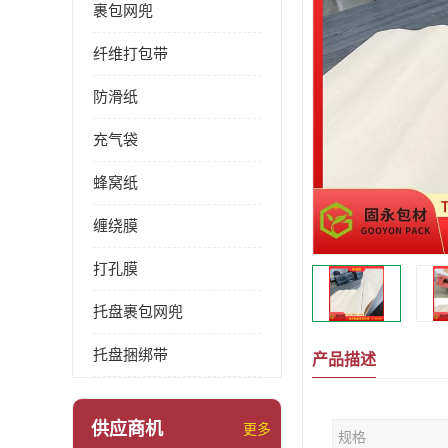
裹包网兜
纤维打包带
防滑纸
充气袋
蜂窝纸
缠绕膜
打孔膜
托盘裹包网兜
托盘捆绑带
产品描述
供应商机
更多
规格