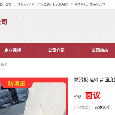
双忠包装材料（苏州）有限公司是上海双忠包装材料设立在苏州太仓的生产基地，占地约2万平米，产品主要有打孔缠绕膜，拉伸蜂窝纸，集装箱充气袋，滑托板，打包带，裹包网兜，防滑纸等箱体和托盘的运输和保护性包材。固永包材®，GooYon Pack®，是我们保护性包装材料的专属品牌。
公司
企业视频
公司介绍
公司动态
抗拉力
防滑板 运输 高强
面议
价格：
产品数量：
9999.00个