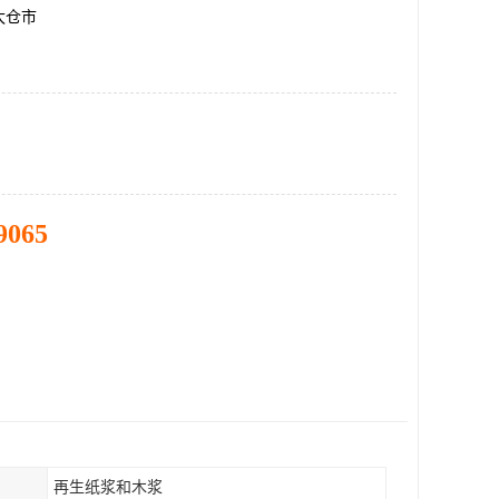
太仓市
9065
再生纸浆和木浆