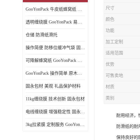
尺寸
GooYonPack 牛皮纸蜂窝纸 循环使用
颜色
透明缠绕膜 GooYonPack 易撕扯不残留
功能
仓储 防滑纸滑托
加工定制
操作简便 防移位缓冲气袋 固永包材
适用范围
可降解蜂窝纸 GooYonPack 循环使用
优势
GooYonPack 操作简单 原木浆蜂巢网格纸
可售卖地
固永包材 美观 礼品保护材料
材质
类别
11kg缠绕膜 技术创新 固永包材
电线缠绕膜 增强稳定性 固永包材
耐用经济，
3kg拉紧膜 定制服务 GooYonPack
防滑纸的耐
保持良好的