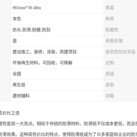
965mm*30.48m
厚度
本色
种类
防水,防滑,耐磨,防刮
耐磨性
是
表面处理
建设施工，装修，涂装，改建项目
是否危险化学品
环保再生材料，可回收，可降解
定制
全国
用途
再生纸
类型
建材辅料
动载
性价比之选
用性是其一大亮点。相较于传统的防滑材料，防滑纸不仅成本更低，而且
防滑效果。这种高性价比的特点，使得防滑纸成为了众多家庭和企业的防