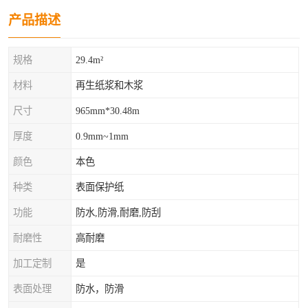
产品描述
规格
29.4m²
材料
再生纸浆和木浆
尺寸
965mm*30.48m
厚度
0.9mm~1mm
颜色
本色
种类
表面保护纸
功能
防水,防滑,耐磨,防刮
耐磨性
高耐磨
加工定制
是
表面处理
防水，防滑