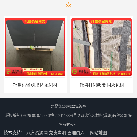
托盘打包绑带 固永包材
托盘裹包布兜 固永包材
您是第
1387822
位访客
版权所有 ©2026-08-07
苏ICP备2024113386号-2
双忠包装材料(苏州)有限公司
保
留所有权利.
技术支持：
八方资源网
免责声明
管理员入口
网站地图