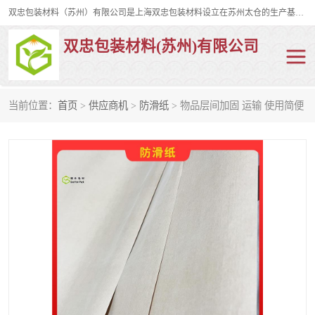
双忠包装材料（苏州）有限公司是上海双忠包装材料设立在苏州太仓的生产基地，占地约2万平米，产品主要有打孔缠绕膜，拉伸蜂窝纸，集装箱充气袋，滑托板，打包带，裹包网兜，防滑纸等箱体和托盘的运输和保护性包材。固永包材®，GooYon Pack®，是我们保护性包装材料的专属品牌。
双忠包装材料(苏州)有限公司
当前位置：
首页
>
供应商机
>
防滑纸
> 物品层间加固 运输 使用简便
打孔缠绕膜
拉伸蜂窝纸
裹包网兜
纤维打包带
防滑纸
充气袋
蜂窝纸
缠绕膜
打孔膜
托盘裹包网兜
托盘捆绑带