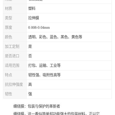
材质
塑料
类型
拉伸膜
厚度
0.008-0.04mm
颜色
透明、彩色、蓝色、黑色、黄色等
加工定制
是
是否进口
否
适用范围
打包、运输、工业等
特点
韧性强、吸附性高等
抗拉伸强度
高
韧性
强
缠绕膜：包装与保护的革新者
缠绕膜，这一看似简单却功能强大的包装材料，正以它