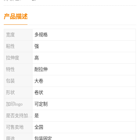
产品描述
宽度
多规格
粘性
强
拉伸度
高
特性
耐拉伸
包装
大卷
形状
卷状
加印logo
可定制
是否支持加工定制
是
可售卖地
全国
用途
包装固定