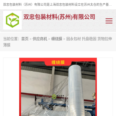
双忠包装材料（苏州）有限公司是上海双忠包装材料设立在苏州太仓的生产基地，占地约2万平米，产品主要有打孔缠绕膜，拉伸蜂窝纸，集装箱充气袋，滑托板，打包带，裹包网兜，防滑纸等箱体和托盘的运输和保护性包材。固永包材®，GooYon Pack®，是我们保护性包装材料的专属品牌。
双忠包装材料(苏州)有限公司
当前位置：
首页
>
供应商机
>
缠绕膜
> 固永包材 托盘稳固 货物拉伸
打孔缠绕膜
拉伸蜂窝纸
薄膜
裹包网兜
纤维打包带
防滑纸
充气袋
蜂窝纸
缠绕膜
打孔膜
托盘裹包网兜
托盘捆绑带