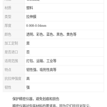
材质
塑料
类型
拉伸膜
厚度
0.008-0.04mm
颜色
透明、彩色、蓝色、黑色、黄色等
加工定制
是
是否进口
否
适用范围
打包、运输、工业等
特点
韧性强、吸附性高等
抗拉伸强度
高
韧性
强
保护精密仪器，避免划痕和损伤
精密仪器对包装材料的要求高，因为它们往往对灰尘、