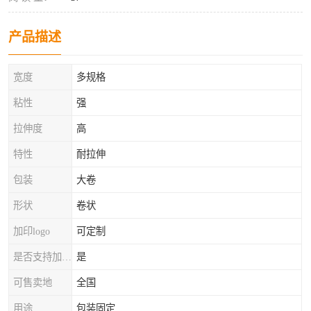
产品描述
宽度
多规格
粘性
强
拉伸度
高
特性
耐拉伸
包装
大卷
形状
卷状
加印logo
可定制
是否支持加工定制
是
可售卖地
全国
用途
包装固定