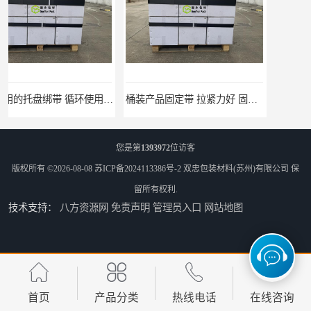
桶装产品固定带 拉紧力好 固永包材
托盘运输网兜 固永包材
您是第
1393972
位访客
版权所有 ©2026-08-08
苏ICP备2024113386号-2
双忠包装材料(苏州)有限公司
保
留所有权利.
技术支持：
八方资源网
免责声明
管理员入口
网站地图
托盘打包绑带 固永包材
托盘裹包布兜 固永包材
首页
产品分类
热线电话
在线咨询