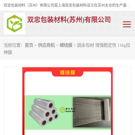
双忠包装材料（苏州）有限公司是上海双忠包装材料设立在苏州太仓的生产基地，占地约2万平米，产品主要有打孔缠绕膜，拉伸蜂窝纸，集装箱充气袋，滑托板，打包带，裹包网兜，防滑纸等箱体和托盘的运输和保护性包材。固永包材®，GooYon Pack®，是我们保护性包装材料的专属品牌。
双忠包装材料(苏州)有限公司
当前位置：
首页
>
供应商机
>
缠绕膜
> 固永包材 增强稳定性 11kg拉
打孔缠绕膜
拉伸蜂窝纸
伸膜
裹包网兜
纤维打包带
防滑纸
充气袋
蜂窝纸
缠绕膜
打孔膜
托盘裹包网兜
托盘捆绑带