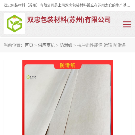
双忠包装材料（苏州）有限公司是上海双忠包装材料设立在苏州太仓的生产基地，占地约2万平米，产品主要有打孔缠绕膜，拉伸蜂窝纸，集装箱充气袋，滑托板，打包带，裹包网兜，防滑纸等箱体和托盘的运输和保护性包材。固永包材®，GooYon Pack®，是我们保护性包装材料的专属品牌。
双忠包装材料(苏州)有限公司
当前位置：
首页
>
供应商机
>
防滑纸
> 抗冲击性能佳 运输 防滑条
打孔缠绕膜
拉伸蜂窝纸
裹包网兜
纤维打包带
防滑纸
充气袋
蜂窝纸
缠绕膜
打孔膜
托盘裹包网兜
托盘捆绑带