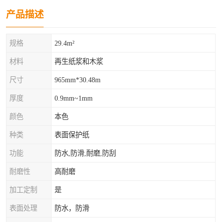
产品描述
规格
29.4m²
材料
再生纸浆和木浆
尺寸
965mm*30.48m
厚度
0.9mm~1mm
颜色
本色
种类
表面保护纸
功能
防水,防滑,耐磨,防刮
耐磨性
高耐磨
加工定制
是
表面处理
防水，防滑