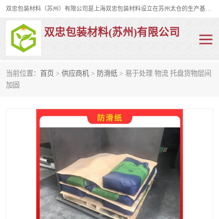
双忠包装材料（苏州）有限公司是上海双忠包装材料设立在苏州太仓的生产基地，占地约2万平米，产品主要有打孔缠绕膜，拉伸蜂窝纸，集装箱充气袋，滑托板，打包带，裹包网兜，防滑纸等箱体和托盘的运输和保护性包材。固永包材®，GooYon Pack®，是我们保护性包装材料的专属品牌。
双忠包装材料(苏州)有限公司
当前位置：
首页
>
供应商机
>
防滑纸
> 易于处理 物流 托盘货物层间
打孔缠绕膜
拉伸蜂窝纸
加固
裹包网兜
纤维打包带
防滑纸
充气袋
蜂窝纸
缠绕膜
打孔膜
托盘裹包网兜
托盘捆绑带