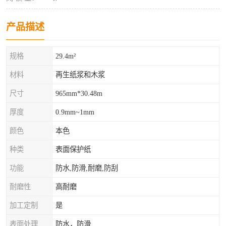
产品描述
规格
29.4m²
材料
再生纸浆和木浆
尺寸
965mm*30.48m
厚度
0.9mm~1mm
颜色
本色
种类
表面保护纸
功能
防水,防滑,耐磨,防刮
耐磨性
高耐磨
加工定制
是
表面处理
防水，防滑