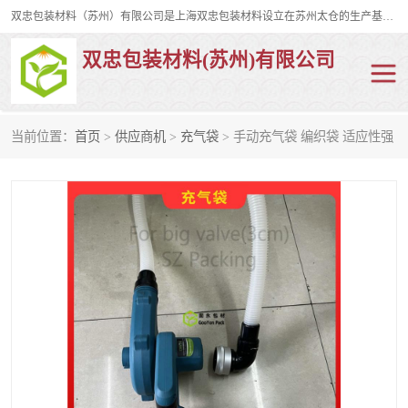
双忠包装材料（苏州）有限公司是上海双忠包装材料设立在苏州太仓的生产基地，占地约2万平米，产品主要有打孔缠绕膜，拉伸蜂窝纸，集装箱充气袋，滑托板，打包带，裹包网兜，防滑纸等箱体和托盘的运输和保护性包材。固永包材®，GooYon Pack®，是我们保护性包装材料的专属品牌。
双忠包装材料(苏州)有限公司
当前位置：
首页
>
供应商机
>
充气袋
> 手动充气袋 编织袋 适应性强
打孔缠绕膜
拉伸蜂窝纸
裹包网兜
纤维打包带
防滑纸
充气袋
蜂窝纸
缠绕膜
打孔膜
托盘裹包网兜
托盘捆绑带