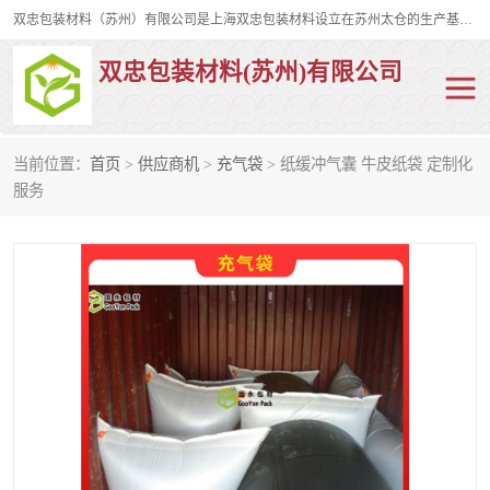
双忠包装材料（苏州）有限公司是上海双忠包装材料设立在苏州太仓的生产基地，占地约2万平米，产品主要有打孔缠绕膜，拉伸蜂窝纸，集装箱充气袋，滑托板，打包带，裹包网兜，防滑纸等箱体和托盘的运输和保护性包材。固永包材®，GooYon Pack®，是我们保护性包装材料的专属品牌。
双忠包装材料(苏州)有限公司
当前位置：
首页
>
供应商机
>
充气袋
> 纸缓冲气囊 牛皮纸袋 定制化
打孔缠绕膜
拉伸蜂窝纸
服务
裹包网兜
纤维打包带
防滑纸
充气袋
蜂窝纸
缠绕膜
打孔膜
托盘裹包网兜
托盘捆绑带