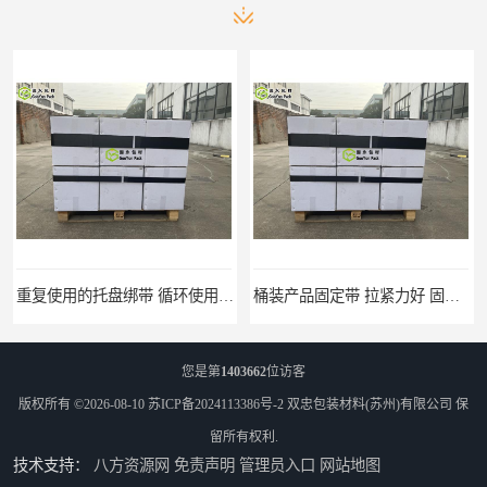
重复使用的托盘绑带 循环使用 固永包材
桶装产品固定带 拉紧力好 固永包材
您是第
1403662
位访客
版权所有 ©2026-08-10
苏ICP备2024113386号-2
双忠包装材料(苏州)有限公司
保
留所有权利.
技术支持：
八方资源网
免责声明
管理员入口
网站地图