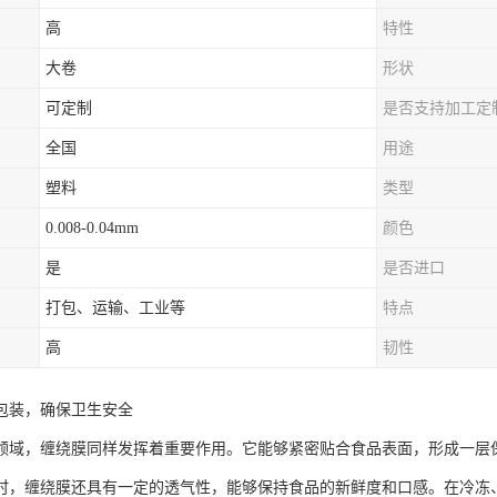
高
特性
大卷
形状
可定制
是否支持加工定
全国
用途
塑料
类型
0.008-0.04mm
颜色
是
是否进口
打包、运输、工业等
特点
高
韧性
包装，确保卫生安全
领域，缠绕膜同样发挥着重要作用。它能够紧密贴合食品表面，形成一层
时，缠绕膜还具有一定的透气性，能够保持食品的新鲜度和口感。在冷冻