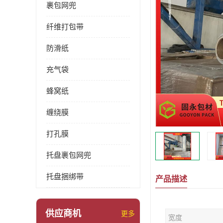
裹包网兜
纤维打包带
防滑纸
充气袋
蜂窝纸
缠绕膜
打孔膜
托盘裹包网兜
托盘捆绑带
产品描述
供应商机
更多
宽度