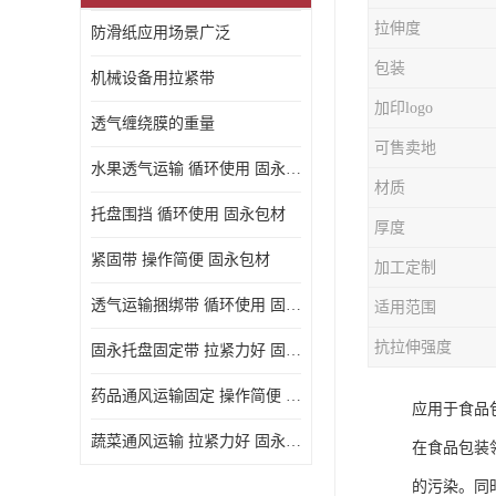
拉伸度
防滑纸应用场景广泛
包装
机械设备用拉紧带
加印logo
透气缠绕膜的重量
可售卖地
水果透气运输 循环使用 固永包材
材质
托盘围挡 循环使用 固永包材
厚度
紧固带 操作简便 固永包材
加工定制
透气运输捆绑带 循环使用 固永包材
适用范围
抗拉伸强度
固永托盘固定带 拉紧力好 固永包材
药品通风运输固定 操作简便 固永包材
应用于食品
蔬菜通风运输 拉紧力好 固永包材
在食品包装
的污染。同