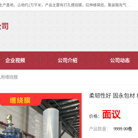
双忠包装材料（苏州）有限公司是上海双忠包装材料设立在苏州太仓的生产基地，占地约2万平米，产品主要有打孔缠绕膜，拉伸蜂窝纸，集装箱充气袋，滑托板，打包带，裹包网兜，防滑纸等箱体和托盘的运输和保护性包材。固永包材®，GooYon Pack®，是我们保护性包装材料的专属品牌。
公司
企业视频
公司介绍
公司动态
机用缠绕膜
柔韧性好 固永包材
面议
价格：
产品数量：
9999.00卷