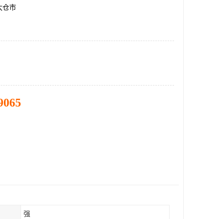
太仓市
9065
强