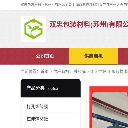
双忠包装材料(苏州)有限
公司首页
供应商机
当前位置：
首页
>
供应商机
>
缠绕膜
> 柔韧性好 固永包材 
产品分类
Product
打孔缠绕膜
拉伸蜂窝纸