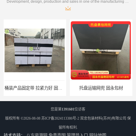
Development, design, production and sales in one of the manufacturing enterprises
桶装产品固定带 拉紧力好 固永包材
托盘运输网兜 固永包材
您是第
1391601
位访客
版权所有 ©2026-08-08
苏ICP备2024113386号-2
双忠包装材料(苏州)有限公司
保
留所有权利.
技术支持：
八方资源网
免责声明
管理员入口
网站地图