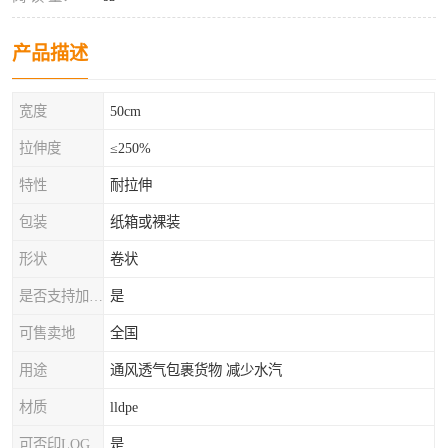
产品描述
宽度
50cm
拉伸度
≤250%
特性
耐拉伸
包装
纸箱或裸装
形状
卷状
是否支持加工定制
是
可售卖地
全国
用途
通风透气包裹货物 减少水汽
材质
lldpe
可否印LOG
是