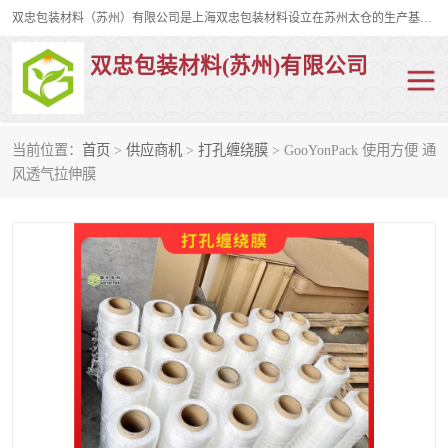
双忠包装材料（苏州）有限公司是上海双忠包装材料设立在苏州太仓的生产基地，占地约2万平米，产品主要有打孔缠绕膜，拉伸蜂窝纸，集装箱充气袋，滑托板，打包带，裹包网兜，防滑纸等箱体和托盘的运输和保护性包材。固永包材®，GooYon Pack®，是我们保护性包装材料的专属品牌。
双忠包装材料(苏州)有限公司
当前位置：
首页
>
供应商机
>
打孔缠绕膜
> GooYonPack 使用方便 通
打孔缠绕膜
拉伸蜂窝纸
风透气拉伸膜
裹包网兜
纤维打包带
防滑纸
充气袋
蜂窝纸
缠绕膜
打孔膜
托盘裹包网兜
托盘捆绑带