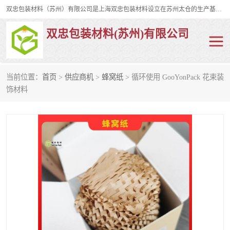
双忠包装材料（苏州）有限公司是上海双忠包装材料设立在苏州太仓的生产基地，占地约2万平米，产品主要有打孔缠绕膜，拉伸蜂窝纸，集装箱充气袋，滑托板，打包带，裹包网兜，防滑纸等箱体和托盘的运输和保护性包材。固永包材®，GooYon Pack®，是我们保护性包装材料的专属品牌。
双忠包装材料(苏州)有限公司
当前位置：
首页
>
供应商机
>
蜂窝纸
> 循环使用 GooYonPack 花束装
打孔缠绕膜
拉伸蜂窝纸
饰材料
裹包网兜
纤维打包带
防滑纸
充气袋
蜂窝纸
缠绕膜
打孔膜
托盘裹包网兜
托盘捆绑带