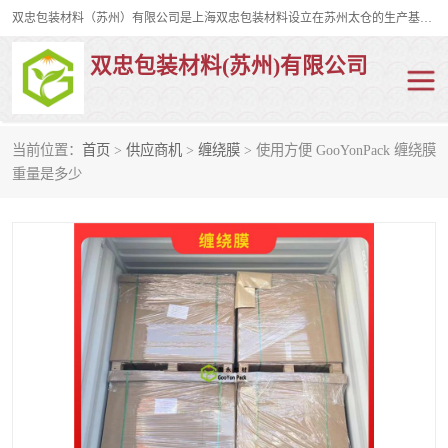
双忠包装材料（苏州）有限公司是上海双忠包装材料设立在苏州太仓的生产基地，占地约2万平米，产品主要有打孔缠绕膜，拉伸蜂窝纸，集装箱充气袋，滑托板，打包带，裹包网兜，防滑纸等箱体和托盘的运输和保护性包材。固永包材®，GooYon Pack®，是我们保护性包装材料的专属品牌。
双忠包装材料(苏州)有限公司
当前位置：
首页
>
供应商机
>
缠绕膜
> 使用方便 GooYonPack 缠绕膜
打孔缠绕膜
拉伸蜂窝纸
重量是多少
裹包网兜
纤维打包带
防滑纸
充气袋
蜂窝纸
缠绕膜
打孔膜
托盘裹包网兜
托盘捆绑带