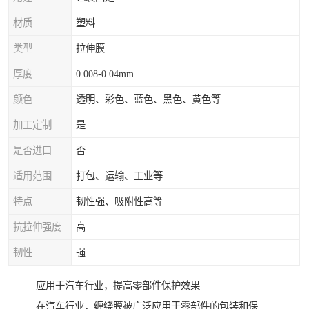
材质
塑料
类型
拉伸膜
厚度
0.008-0.04mm
颜色
透明、彩色、蓝色、黑色、黄色等
加工定制
是
是否进口
否
适用范围
打包、运输、工业等
特点
韧性强、吸附性高等
抗拉伸强度
高
韧性
强
应用于汽车行业，提高零部件保护效果
在汽车行业，缠绕膜被广泛应用于零部件的包装和保