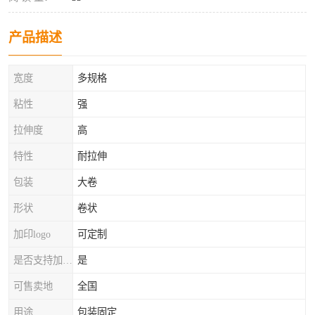
产品描述
宽度
多规格
粘性
强
拉伸度
高
特性
耐拉伸
包装
大卷
形状
卷状
加印logo
可定制
是否支持加工定制
是
可售卖地
全国
用途
包装固定