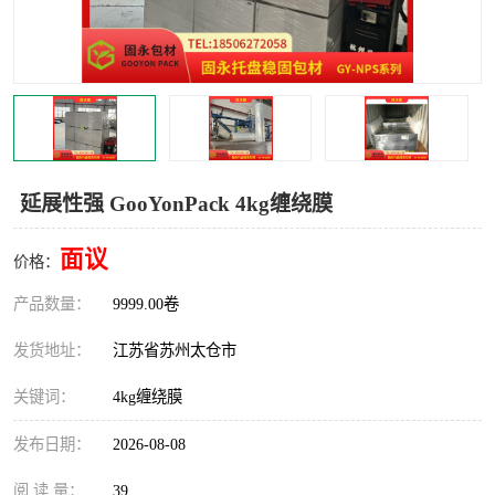
延展性强 GooYonPack 4kg缠绕膜
面议
价格：
产品数量：
9999.00卷
发货地址：
江苏省苏州太仓市
关键词：
4kg缠绕膜
发布日期：
2026-08-08
阅 读 量：
39