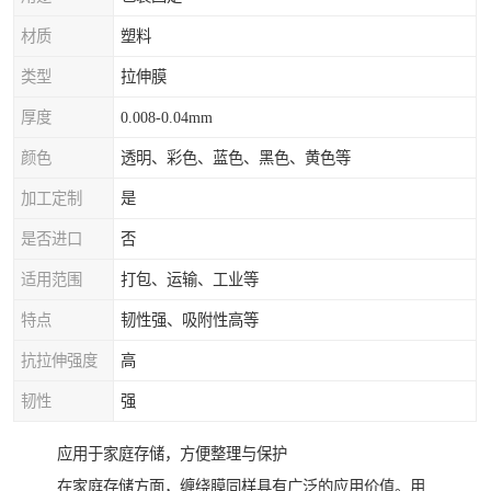
材质
塑料
类型
拉伸膜
厚度
0.008-0.04mm
颜色
透明、彩色、蓝色、黑色、黄色等
加工定制
是
是否进口
否
适用范围
打包、运输、工业等
特点
韧性强、吸附性高等
抗拉伸强度
高
韧性
强
应用于家庭存储，方便整理与保护
在家庭存储方面，缠绕膜同样具有广泛的应用价值。用