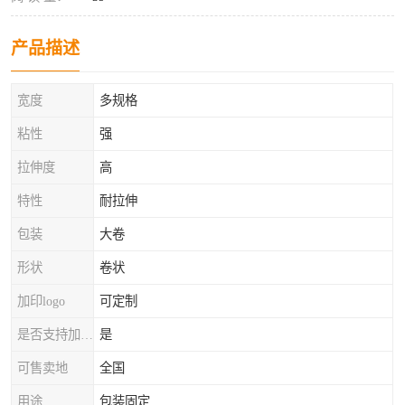
产品描述
宽度
多规格
粘性
强
拉伸度
高
特性
耐拉伸
包装
大卷
形状
卷状
加印logo
可定制
是否支持加工定制
是
可售卖地
全国
用途
包装固定