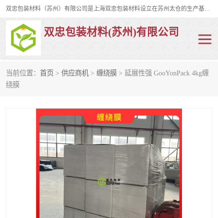
双忠包装材料（苏州）有限公司是上海双忠包装材料设立在苏州太仓的生产基地，占地约2万平米，产品主要有打孔缠绕膜，拉伸蜂窝纸，集装箱充气袋，滑托板，打包带，裹包网兜，防滑纸等箱体和托盘的运输和保护性包材。固永包材®，GooYon Pack®，是我们保护性包装材料的专属品牌。
双忠包装材料(苏州)有限公司
当前位置：
首页
>
供应商机
>
缠绕膜
> 延展性强 GooYonPack 4kg缠
打孔缠绕膜
拉伸蜂窝纸
绕膜
裹包网兜
纤维打包带
防滑纸
充气袋
蜂窝纸
缠绕膜
打孔膜
托盘裹包网兜
托盘捆绑带