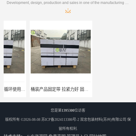
Development, design, production and sales in one of the manufacturing enterprises
桶装产品固定带 拉紧力好 固永包材
托盘运输网兜 固永包材
您是第
1395300
位访客
版权所有 ©2026-08-08
苏ICP备2024113386号-2
双忠包装材料(苏州)有限公司
保
留所有权利.