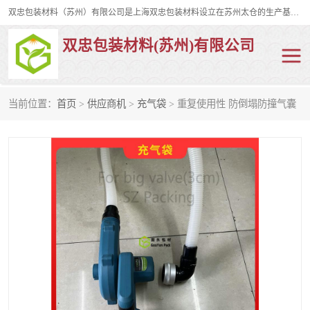
双忠包装材料（苏州）有限公司是上海双忠包装材料设立在苏州太仓的生产基地，占地约2万平米，产品主要有打孔缠绕膜，拉伸蜂窝纸，集装箱充气袋，滑托板，打包带，裹包网兜，防滑纸等箱体和托盘的运输和保护性包材。固永包材®，GooYon Pack®，是我们保护性包装材料的专属品牌。
双忠包装材料(苏州)有限公司
当前位置：
首页
>
供应商机
>
充气袋
> 重复使用性 防倒塌防撞气囊
打孔缠绕膜
拉伸蜂窝纸
裹包网兜
纤维打包带
防滑纸
充气袋
蜂窝纸
缠绕膜
打孔膜
托盘裹包网兜
托盘捆绑带