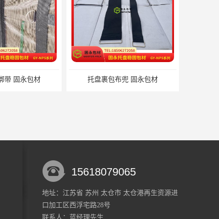
布兜 固永包材
蔬菜透气运输固定
15618079065
地址：江苏省 苏州 太仓市 太仓港再生资源进
口加工区西浮宅路28号
蔬菜透气运输固定 操作简便 固永包材
重复使用的托盘绑带 循环使用 固永包材
联系人：蓝经理
先生