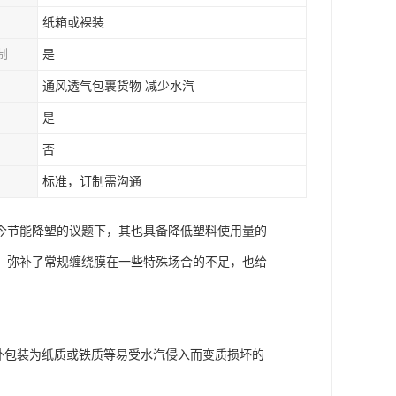
纸箱或裸装
制
是
通风透气包裹货物 减少水汽
是
否
标准，订制需沟通
今节能降塑的议题下，其也具备降低塑料使用量的
。弥补了常规缠绕膜在一些特殊场合的不足，也给
外包装为纸质或铁质等易受水汽侵入而变质损坏的