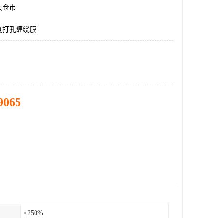
太仓市
度打孔缠绕膜
9065
≤250%