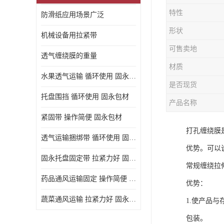
特性
防滑纸应用场景广泛
形状
机械设备用拉紧带
可售卖地
透气缠绕膜的重量
材质
水果透气运输 循环使用 固永包材
是否现货
托盘围挡 循环使用 固永包材
产品名称
紧固带 操作简便 固永包材
打孔缠绕膜
透气运输捆绑带 循环使用 固永包材
优势。可以
固永托盘固定带 拉紧力好 固永包材
常规缠绕拉
药品通风运输固定 操作简便 固永包材
优势：
蔬菜通风运输 拉紧力好 固永包材
1.使产品
包装。