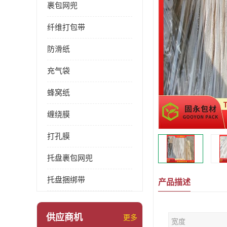
裹包网兜
纤维打包带
防滑纸
充气袋
蜂窝纸
缠绕膜
打孔膜
托盘裹包网兜
托盘捆绑带
产品描述
供应商机
更多
宽度