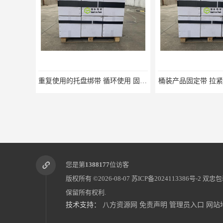
桶装产品固定带 拉紧力好 固永包材
托盘运输网兜 
您是第
1388177
位访客
版权所有 ©2026-08-07
苏ICP备2024113386号-2
双忠包
保留所有权利.
技术支持：
八方资源网
免责声明
管理员入口
网站
蜂巢网格纸如何包裹 固永包材
电动蜂窝纸拉伸机