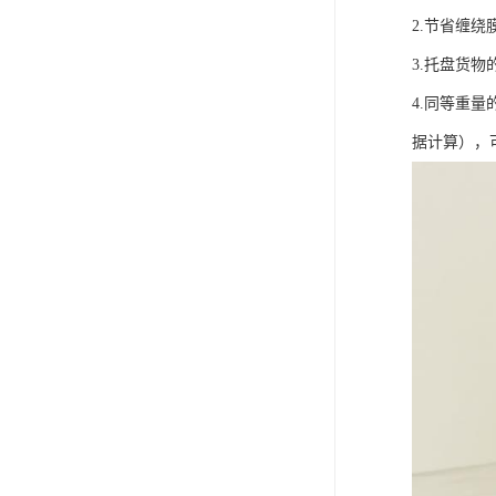
2.节省缠
3.托盘货
4.同等重量
据计算），