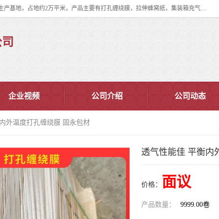
双忠包装材料（苏州）有限公司是上海双忠包装材料设立在苏州太仓的生产基地，占地约2万平米，产品主要有打孔缠绕膜，拉伸蜂窝纸，集装箱充气袋，滑托板，打包带，裹包网兜，防滑纸等箱体和托盘的运输和保护性包材。固永包材®，GooYon Pack®，是我们保护性包装材料的专属品牌。
公司
企业视频
公司介绍
公司动态
衡内外温度打孔缠绕膜 固永包材
透气性能佳 平衡内
面议
价格：
产品数量：
9999.00卷