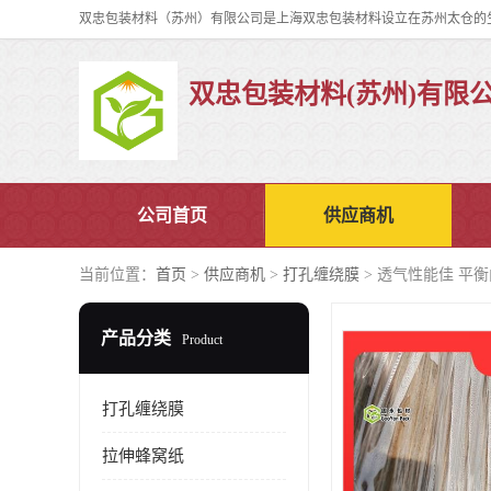
双忠包装材料(苏州)有限
公司首页
供应商机
当前位置：
首页
>
供应商机
>
打孔缠绕膜
> 透气性能佳 平
产品分类
Product
打孔缠绕膜
拉伸蜂窝纸