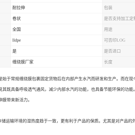
耐拉伸
包装
卷状
是否支持加工定
全国
用途
lldpe
可否印LOG
是
是否进口
缠绕膜厂家
长度
是始于常规缠绕膜包裹固定货物后在内部产生水汽而研发和生产。而在现
说其既具备呼吸透气通风，减少内部水汽的功能，也具备节能环保的功能
伸膜带来新活力。
与存储运输环境的湿热度趋于一致，更有利于产品的保质。尤其是对产品的