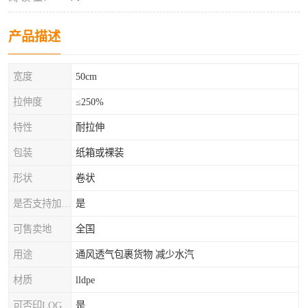
产品描述
宽度
50cm
拉伸度
≤250%
特性
耐拉伸
包装
纸箱或裸装
形状
卷状
是否支持加工定制
是
可售卖地
全国
用途
通风透气包裹货物 减少水汽
材质
lldpe
可否印LOG
是