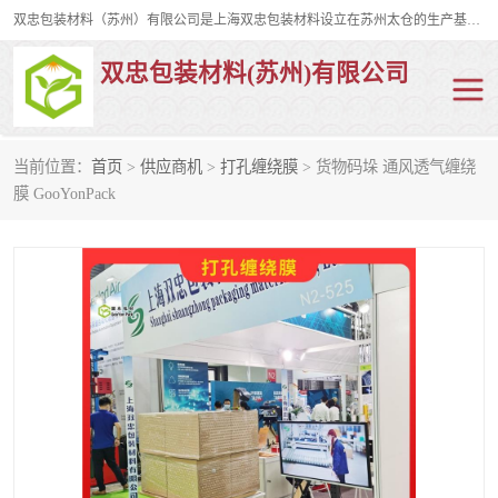
双忠包装材料（苏州）有限公司是上海双忠包装材料设立在苏州太仓的生产基地，占地约2万平米，产品主要有打孔缠绕膜，拉伸蜂窝纸，集装箱充气袋，滑托板，打包带，裹包网兜，防滑纸等箱体和托盘的运输和保护性包材。固永包材®，GooYon Pack®，是我们保护性包装材料的专属品牌。
双忠包装材料(苏州)有限公司
当前位置：
首页
>
供应商机
>
打孔缠绕膜
> 货物码垛 通风透气缠绕
打孔缠绕膜
拉伸蜂窝纸
膜 GooYonPack
裹包网兜
纤维打包带
防滑纸
充气袋
蜂窝纸
缠绕膜
打孔膜
托盘裹包网兜
托盘捆绑带