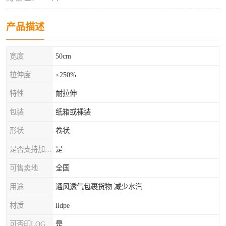
产品描述
宽度
50cm
拉伸度
≤250%
特性
耐拉伸
包装
纸箱或裸装
形状
卷状
是否支持加工定制
是
可售卖地
全国
用途
通风透气包裹货物 减少水汽
材质
lldpe
可否印LOG
是