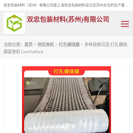
双忠包装材料（苏州）有限公司是上海双忠包装材料设立在苏州太仓的生产基地，占地约2万平米，产品主要有打孔缠绕膜，拉伸蜂窝纸，集装箱充气袋，滑托板，打包带，裹包网兜，防滑纸等箱体和托盘的运输和保护性包材。固永包材®，GooYon Pack®，是我们保护性包装材料的专属品牌。
双忠包装材料(苏州)有限公司
当前位置：
首页
>
供应商机
>
打孔缠绕膜
> 多种规格可选 打孔缠绕
打孔缠绕膜
拉伸蜂窝纸
膜复卷机 GooYonPack
裹包网兜
纤维打包带
防滑纸
充气袋
蜂窝纸
缠绕膜
打孔膜
托盘裹包网兜
托盘捆绑带