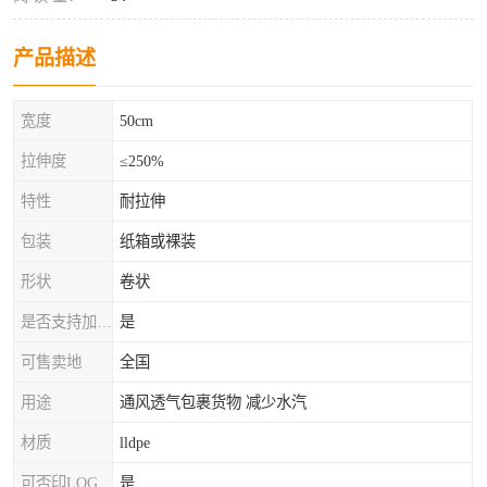
产品描述
宽度
50cm
拉伸度
≤250%
特性
耐拉伸
包装
纸箱或裸装
形状
卷状
是否支持加工定制
是
可售卖地
全国
用途
通风透气包裹货物 减少水汽
材质
lldpe
可否印LOG
是