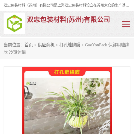
双忠包装材料（苏州）有限公司是上海双忠包装材料设立在苏州太仓的生产基地，占地约2万平米，产品主要有打孔缠绕膜，拉伸蜂窝纸，集装箱充气袋，滑托板，打包带，裹包网兜，防滑纸等箱体和托盘的运输和保护性包材。固永包材®，GooYon Pack®，是我们保护性包装材料的专属品牌。
双忠包装材料(苏州)有限公司
当前位置：
首页
>
供应商机
>
打孔缠绕膜
> GooYonPack 保鲜用缠绕
打孔缠绕膜
拉伸蜂窝纸
膜 冷链运输
裹包网兜
纤维打包带
防滑纸
充气袋
蜂窝纸
缠绕膜
打孔膜
托盘裹包网兜
托盘捆绑带