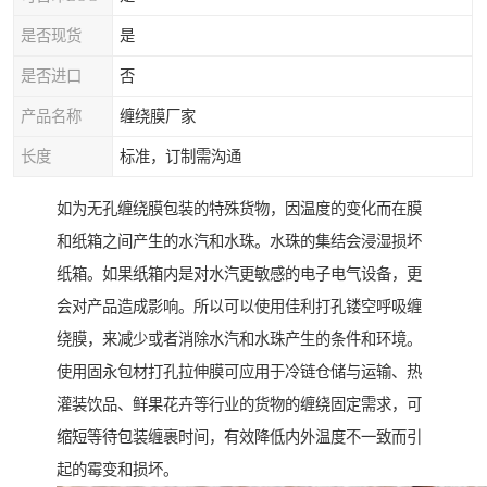
是否现货
是
是否进口
否
产品名称
缠绕膜厂家
长度
标准，订制需沟通
如为无孔缠绕膜包装的特殊货物，因温度的变化而在膜
和纸箱之间产生的水汽和水珠。水珠的集结会浸湿损坏
纸箱。如果纸箱内是对水汽更敏感的电子电气设备，更
会对产品造成影响。所以可以使用佳利打孔镂空呼吸缠
绕膜，来减少或者消除水汽和水珠产生的条件和环境。
使用固永包材打孔拉伸膜可应用于冷链仓储与运输、热
灌装饮品、鲜果花卉等行业的货物的缠绕固定需求，可
缩短等待包装缠裹时间，有效降低内外温度不一致而引
起的霉变和损坏。