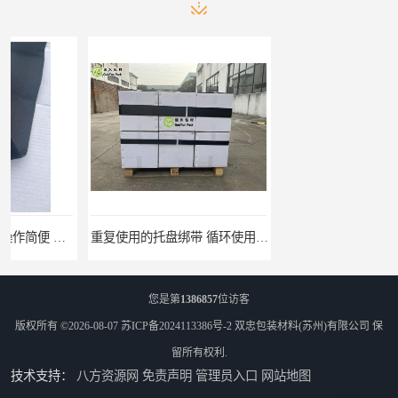
重复使用的托盘绑带 循环使用 固永包材
桶装产品固定带 拉紧力好 固永包材
您是第
1386857
位访客
版权所有 ©2026-08-07
苏ICP备2024113386号-2
双忠包装材料(苏州)有限公司
保
留所有权利.
技术支持：
八方资源网
免责声明
管理员入口
网站地图