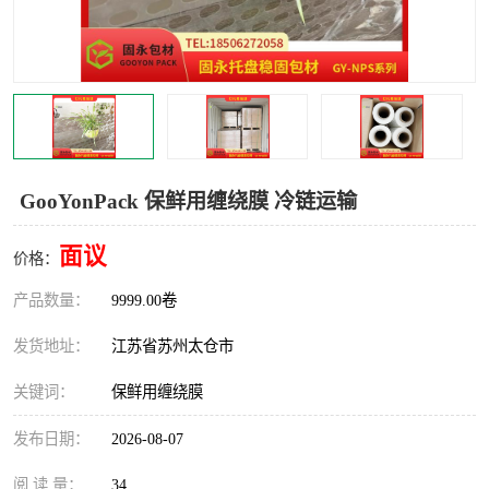
GooYonPack 保鲜用缠绕膜 冷链运输
面议
价格：
产品数量：
9999.00卷
发货地址：
江苏省苏州太仓市
关键词：
保鲜用缠绕膜
发布日期：
2026-08-07
阅 读 量：
34