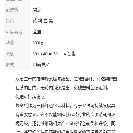
配送货
物流
颜色
黄 粉 白 黑
可售卖地
全国
动载
300kg
宽度
30cm 40cm 50cm 可定制
形式
四面进叉
双忠生产的拉伸蜂巢缓冲纸垫，是0塑包材，可达到降塑
包装的目的，无论内销还是出口突破塑料包装限制。
促进可持续发展
蜂窝纸作为一种绿色包装材料，对于促进可持续发展具
有重要意义。它不仅能够降低包装行业的资源消耗和环
境污染，还能够推动相关产业链的绿色转型和升级。同
时，蜂窝纸的使用还能够提高消费者的环保意识和责任