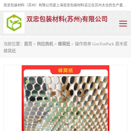
双忠包装材料（苏州）有限公司是上海双忠包装材料设立在苏州太仓的生产基地，占地约2万平米，产品主要有打孔缠绕膜，拉伸蜂窝纸，集装箱充气袋，滑托板，打包带，裹包网兜，防滑纸等箱体和托盘的运输和保护性包材。固永包材®，GooYon Pack®，是我们保护性包装材料的专属品牌。
双忠包装材料(苏州)有限公司
当前位置：
首页
>
供应商机
>
蜂窝纸
> 操作简单 GooYonPack 原木浆
打孔缠绕膜
拉伸蜂窝纸
蜂窝纸
裹包网兜
纤维打包带
防滑纸
充气袋
蜂窝纸
缠绕膜
打孔膜
托盘裹包网兜
托盘捆绑带