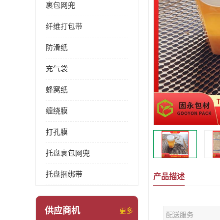
裹包网兜
纤维打包带
防滑纸
充气袋
蜂窝纸
缠绕膜
打孔膜
托盘裹包网兜
托盘捆绑带
产品描述
供应商机
更多
配送服务