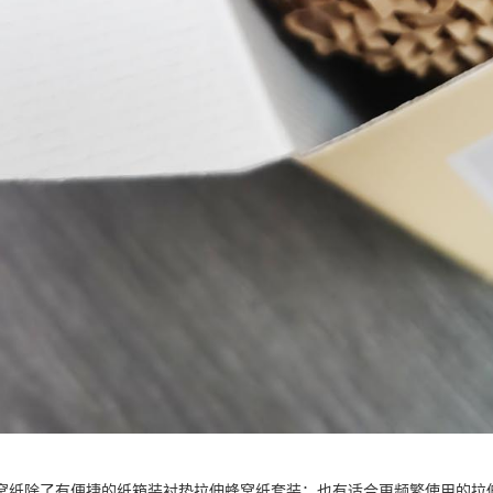
窝纸除了有便捷的纸箱装衬垫拉伸蜂窝纸套装；也有适合更频繁使用的拉