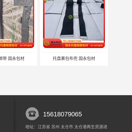
布兜 固永包材
蔬菜透气运输固定
15618079065
地址：江苏省 苏州 太仓市 太仓港再生资源进