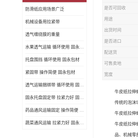
是否可回收
防滑纸应用场景广泛
用途
机械设备用拉紧带
出货时间
透气缠绕膜的重量
是否进口
水果透气运输 循环使用 固永包材
配送货
托盘围挡 循环使用 固永包材
可售卖地
紧固带 操作简便 固永包材
宽度
透气运输捆绑带 循环使用 固永包材
牛皮纸拉伸
固永托盘固定带 拉紧力好 固永包材
传统的泡沫
药品通风运输固定 操作简便 固永包材
牛皮纸拉伸
蔬菜通风运输 拉紧力好 固永包材
牛皮纸拉伸
品、机械零