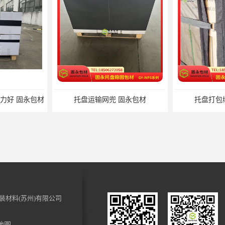
固永包材
托盘打包绑带 固永包材
托盘裹包
装材料(苏州)有限公司
地图