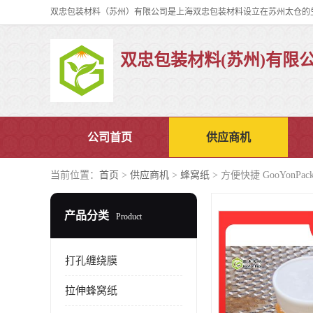
双忠包装材料(苏州)有限
公司首页
供应商机
当前位置：
首页
>
供应商机
>
蜂窝纸
> 方便快捷 GooYonP
产品分类
Product
打孔缠绕膜
拉伸蜂窝纸