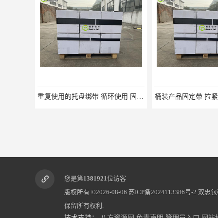
桶装产品固定带 拉紧力好 固永包材
托盘运输网兜 
您是第
1381921
位访客
版权所有 ©2026-08-06
苏ICP备2024113386号-2
双忠包
保留所有权利.
技术支持：
八方资源网
免责声明
管理员入口
网站