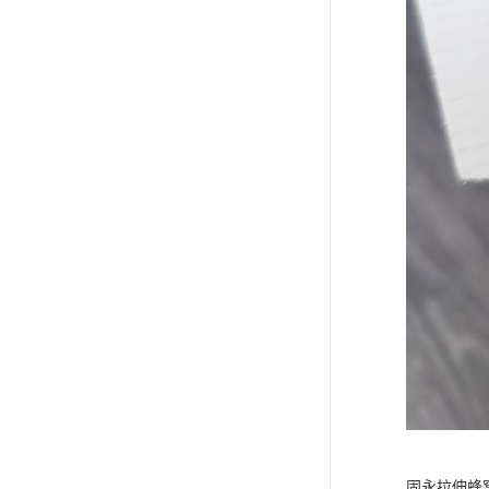
固永拉伸蜂