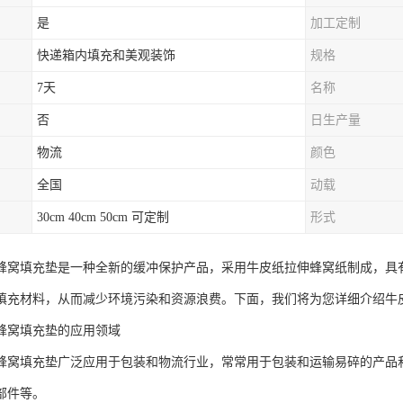
是
加工定制
快递箱内填充和美观装饰
规格
7天
名称
否
日生产量
物流
颜色
全国
动载
30cm 40cm 50cm 可定制
形式
蜂窝填充垫是一种全新的缓冲保护产品，采用牛皮纸拉伸蜂窝纸制成，具
填充材料，从而减少环境污染和资源浪费。下面，我们将为您详细介绍牛
蜂窝填充垫的应用领域
蜂窝填充垫广泛应用于包装和物流行业，常常用于包装和运输易碎的产品
部件等。