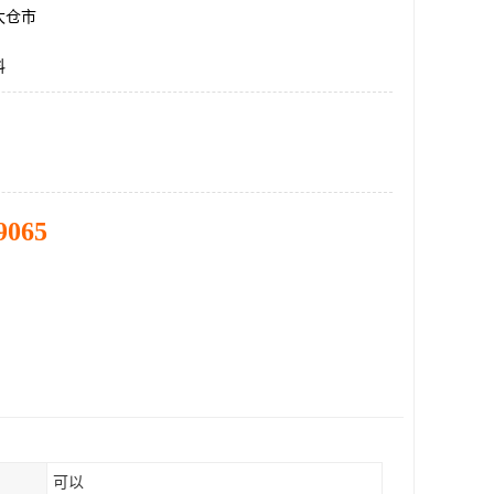
太仓市
料
9065
可以