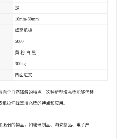
是
10mm-30mm
蜂窝纸板
5000
黄 粉 白 黑
300kg
四面进叉
有完全自然降解的特点。这种新型填充垫能够代替
皮纸拉伸蜂窝填充垫的特点和应用。
和脆弱的物品，如玻璃制品、陶瓷制品、电子产