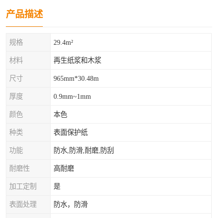
产品描述
规格
29.4m²
材料
再生纸浆和木浆
尺寸
965mm*30.48m
厚度
0.9mm~1mm
颜色
本色
种类
表面保护纸
功能
防水,防滑,耐磨,防刮
耐磨性
高耐磨
加工定制
是
表面处理
防水，防滑