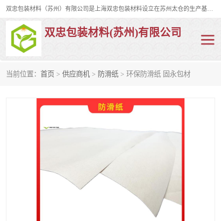
双忠包装材料（苏州）有限公司是上海双忠包装材料设立在苏州太仓的生产基地，占地约2万平米，产品主要有打孔缠绕膜，拉伸蜂窝纸，集装箱充气袋，滑托板，打包带，裹包网兜，防滑纸等箱体和托盘的运输和保护性包材。固永包材®，GooYon Pack®，是我们保护性包装材料的专属品牌。
双忠包装材料(苏州)有限公司
当前位置：
首页
>
供应商机
>
防滑纸
> 环保防滑纸 固永包材
打孔缠绕膜
拉伸蜂窝纸
裹包网兜
纤维打包带
防滑纸
充气袋
蜂窝纸
缠绕膜
打孔膜
托盘裹包网兜
托盘捆绑带