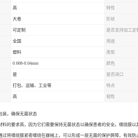
高
特性
大卷
形状
可定制
是否支持加工定
全国
用途
塑料
类型
0.008-0.04mm
颜色
是
是否进口
打包、运输、工业等
特点
高
韧性
包装，确保无菌状态
材料的要求高，因为它们需要保持无菌状态以确保患者的安全。缠绕膜以
通过将缠绕膜紧密缠绕在器械上，可以形成一层无菌的保护屏障，有效防