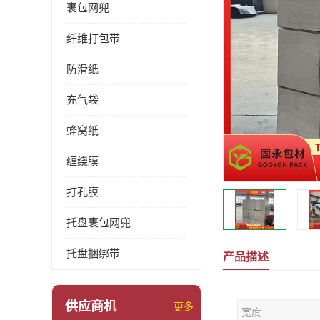
裹包网兜
纤维打包带
防滑纸
充气袋
蜂窝纸
缠绕膜
打孔膜
托盘裹包网兜
托盘捆绑带
产品描述
供应商机
更多
宽度