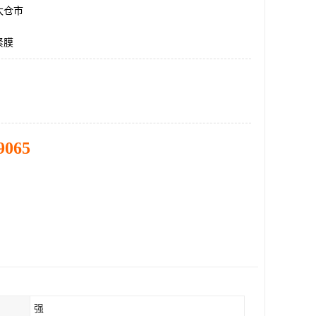
太仓市
紧膜
9065
强