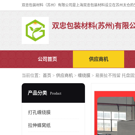
双忠包装材料(苏州)有限
公司首页
供应商机
当前位置：
首页
>
供应商机
>
缠绕膜
> 易撕扯不残留 托盘
产品分类
Product
打孔缠绕膜
拉伸蜂窝纸