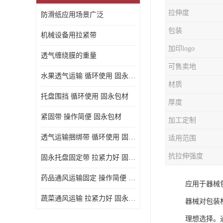
拉伸度
防滑纸应用场景广泛
包装
机械设备用拉紧带
加印logo
透气缠绕膜的重量
可售卖地
水果透气运输 循环使用 固永包材
材质
托盘围挡 循环使用 固永包材
厚度
紧固带 操作简便 固永包材
加工定制
透气运输捆绑带 循环使用 固永包材
适用范围
抗拉伸强度
固永托盘固定带 拉紧力好 固永包材
药品通风运输固定 操作简便 固永包材
应用于器械
蔬菜通风运输 拉紧力好 固永包材
器械对包装
理想选择。