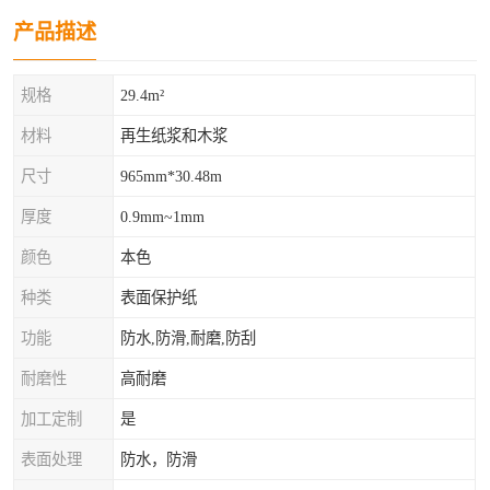
产品描述
规格
29.4m²
材料
再生纸浆和木浆
尺寸
965mm*30.48m
厚度
0.9mm~1mm
颜色
本色
种类
表面保护纸
功能
防水,防滑,耐磨,防刮
耐磨性
高耐磨
加工定制
是
表面处理
防水，防滑