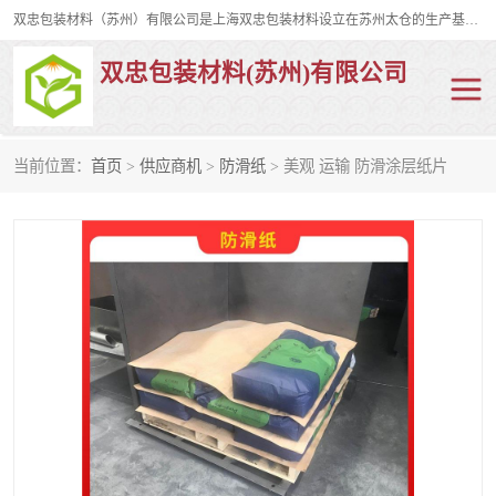
双忠包装材料（苏州）有限公司是上海双忠包装材料设立在苏州太仓的生产基地，占地约2万平米，产品主要有打孔缠绕膜，拉伸蜂窝纸，集装箱充气袋，滑托板，打包带，裹包网兜，防滑纸等箱体和托盘的运输和保护性包材。固永包材®，GooYon Pack®，是我们保护性包装材料的专属品牌。
双忠包装材料(苏州)有限公司
当前位置：
首页
>
供应商机
>
防滑纸
> 美观 运输 防滑涂层纸片
打孔缠绕膜
拉伸蜂窝纸
裹包网兜
纤维打包带
防滑纸
充气袋
蜂窝纸
缠绕膜
打孔膜
托盘裹包网兜
托盘捆绑带