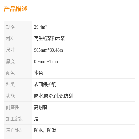
产品描述
规格
29.4m²
材料
再生纸浆和木浆
尺寸
965mm*30.48m
厚度
0.9mm~1mm
颜色
本色
种类
表面保护纸
功能
防水,防滑,耐磨,防刮
耐磨性
高耐磨
加工定制
是
表面处理
防水，防滑