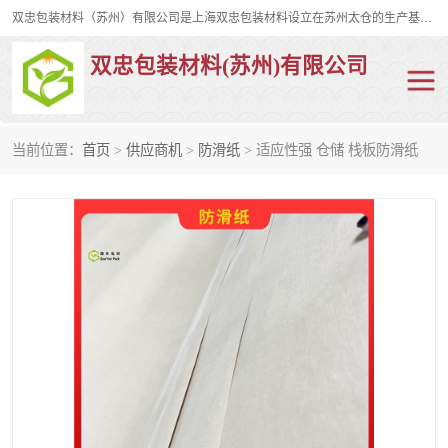
双忠包装材料（苏州）有限公司是上海双忠包装材料设立在苏州太仓的生产基地，占地约2万平米，产品主要有打孔缠绕膜，拉伸蜂窝纸，集装箱充气袋，滑托板，打包带，裹包网兜，防滑纸等箱体和托盘的运输和保护性包材。固永包材®，GooYon Pack®，是我们保护性包装材料的专属品牌。
双忠包装材料(苏州)有限公司
当前位置：
首页
>
供应商机
>
防滑纸
> 适应性强 仓储 栈板防滑纸
打孔缠绕膜
拉伸蜂窝纸
裹包网兜
纤维打包带
防滑纸
充气袋
蜂窝纸
缠绕膜
打孔膜
托盘裹包网兜
托盘捆绑带