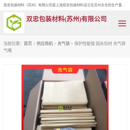
双忠包装材料（苏州）有限公司是上海双忠包装材料设立在苏州太仓的生产基地，占地约2万平米，产品主要有打孔缠绕膜，拉伸蜂窝纸，集装箱充气袋，滑托板，打包带，裹包网兜，防滑纸等箱体和托盘的运输和保护性包材。固永包材®，GooYon Pack®，是我们保护性包装材料的专属品牌。
双忠包装材料(苏州)有限公司
当前位置：
首页
>
供应商机
>
充气袋
> 保护性能强 固永包材 充气袋
打孔缠绕膜
拉伸蜂窝纸
气嘴
裹包网兜
纤维打包带
防滑纸
充气袋
蜂窝纸
缠绕膜
打孔膜
托盘裹包网兜
托盘捆绑带