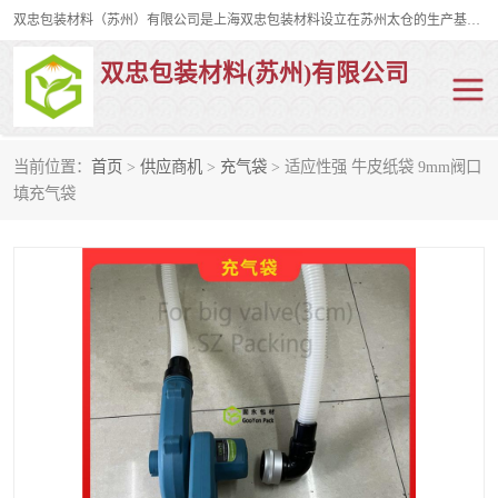
双忠包装材料（苏州）有限公司是上海双忠包装材料设立在苏州太仓的生产基地，占地约2万平米，产品主要有打孔缠绕膜，拉伸蜂窝纸，集装箱充气袋，滑托板，打包带，裹包网兜，防滑纸等箱体和托盘的运输和保护性包材。固永包材®，GooYon Pack®，是我们保护性包装材料的专属品牌。
双忠包装材料(苏州)有限公司
当前位置：
首页
>
供应商机
>
充气袋
> 适应性强 牛皮纸袋 9mm阀口
打孔缠绕膜
拉伸蜂窝纸
填充气袋
裹包网兜
纤维打包带
防滑纸
充气袋
蜂窝纸
缠绕膜
打孔膜
托盘裹包网兜
托盘捆绑带