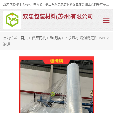
双忠包装材料（苏州）有限公司是上海双忠包装材料设立在苏州太仓的生产基地，占地约2万平米，产品主要有打孔缠绕膜，拉伸蜂窝纸，集装箱充气袋，滑托板，打包带，裹包网兜，防滑纸等箱体和托盘的运输和保护性包材。固永包材®，GooYon Pack®，是我们保护性包装材料的专属品牌。
双忠包装材料(苏州)有限公司
当前位置：
首页
>
供应商机
>
缠绕膜
> 固永包材 增强稳定性 15kg拉
打孔缠绕膜
拉伸蜂窝纸
紧膜
裹包网兜
纤维打包带
防滑纸
充气袋
蜂窝纸
缠绕膜
打孔膜
托盘裹包网兜
托盘捆绑带