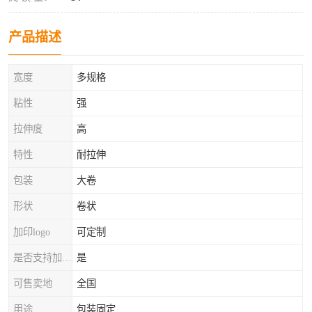
产品描述
宽度
多规格
粘性
强
拉伸度
高
特性
耐拉伸
包装
大卷
形状
卷状
加印logo
可定制
是否支持加工定制
是
可售卖地
全国
用途
包装固定