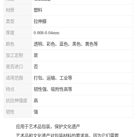
材质
塑料
类型
拉伸膜
厚度
0.008-0.04mm
颜色
透明、彩色、蓝色、黑色、黄色等
加工定制
是
是否进口
否
适用范围
打包、运输、工业等
特点
韧性强、吸附性高等
抗拉伸强度
高
韧性
强
应用于艺术品包装，保护文化遗产
艺术品和文化遗产对包装材料的要求高，因为它们需要