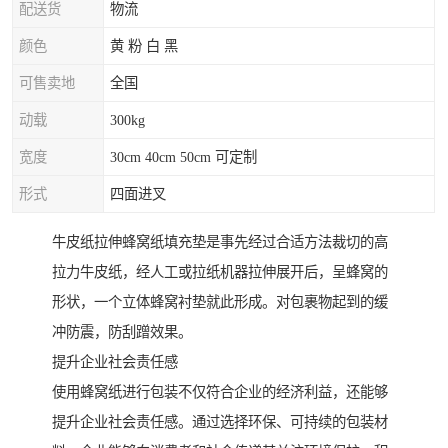
配送货
物流
颜色
黄 粉 白 黑
可售卖地
全国
动载
300kg
宽度
30cm 40cm 50cm 可定制
形式
四面进叉
牛皮纸拉伸蜂窝纸填充垫是事先经过合适方法裁切的高
拉力牛皮纸，经人工或拉纸机器拉伸展开后，呈蜂窝的
形状，一个立体蜂窝衬垫就此形成。对包裹物起到的缓
冲防震，防刮蹭效果。
提升企业社会责任感
使用蜂窝纸进行包装不仅符合企业的经济利益，还能够
提升企业社会责任感。通过选择环保、可持续的包装材