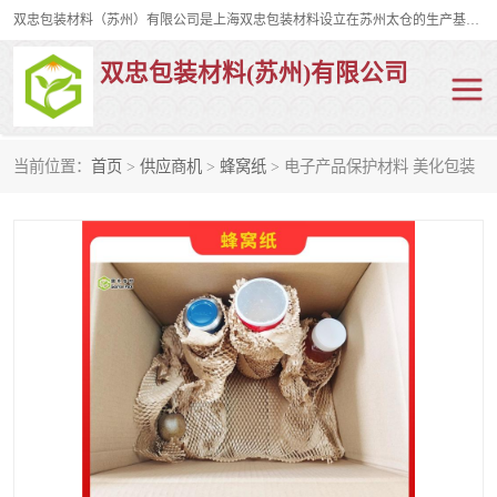
双忠包装材料（苏州）有限公司是上海双忠包装材料设立在苏州太仓的生产基地，占地约2万平米，产品主要有打孔缠绕膜，拉伸蜂窝纸，集装箱充气袋，滑托板，打包带，裹包网兜，防滑纸等箱体和托盘的运输和保护性包材。固永包材®，GooYon Pack®，是我们保护性包装材料的专属品牌。
双忠包装材料(苏州)有限公司
当前位置：
首页
>
供应商机
>
蜂窝纸
> 电子产品保护材料 美化包装
打孔缠绕膜
拉伸蜂窝纸
裹包网兜
纤维打包带
防滑纸
充气袋
蜂窝纸
缠绕膜
打孔膜
托盘裹包网兜
托盘捆绑带