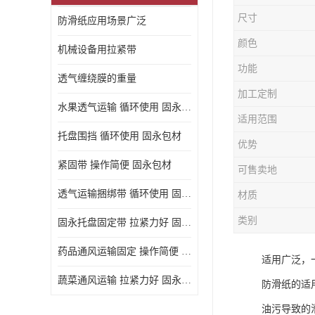
尺寸
防滑纸应用场景广泛
颜色
机械设备用拉紧带
功能
透气缠绕膜的重量
加工定制
水果透气运输 循环使用 固永包材
适用范围
托盘围挡 循环使用 固永包材
优势
紧固带 操作简便 固永包材
可售卖地
透气运输捆绑带 循环使用 固永包材
材质
类别
固永托盘固定带 拉紧力好 固永包材
药品通风运输固定 操作简便 固永包材
适用广泛，
蔬菜通风运输 拉紧力好 固永包材
防滑纸的适
油污导致的