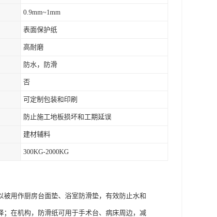
0.9mm~1mm
表面保护纸
高耐磨
防水，防滑
否
可定制包装和印刷
防止施工地板损坏和工期延误
建材辅料
300KG-2000KG
以被用作厨房台面垫、浴室防滑垫，有效防止水和
择；在机构，防滑纸可用于手术台、病床周边，减