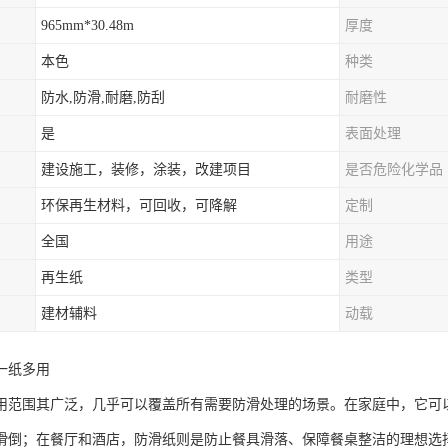
965mm*30.48m
厚度
本色
种类
防水,防滑,耐磨,防刮
耐磨性
是
表面处理
建设施工，装修，涂装，改建项目
是否危险化学品
环保再生材料，可回收，可降解
定制
全国
用途
再生纸
类型
建材辅料
动载
一纸多用
用范围其广泛，几乎可以覆盖所有需要防滑处理的场景。在家庭中，它可
滑倒；在餐厅和酒店，防滑纸则是防止餐具滑落、保障餐桌整洁的理想选