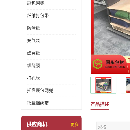
裹包网兜
纤维打包带
防滑纸
充气袋
蜂窝纸
缠绕膜
打孔膜
托盘裹包网兜
托盘捆绑带
产品描述
供应商机
更多
规格