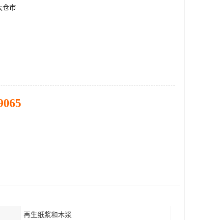
太仓市
9065
再生纸浆和木浆