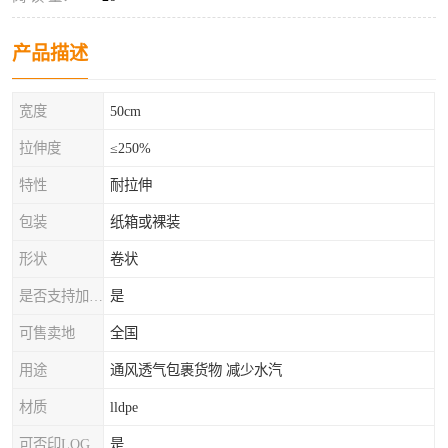
产品描述
宽度
50cm
拉伸度
≤250%
特性
耐拉伸
包装
纸箱或裸装
形状
卷状
是否支持加工定制
是
可售卖地
全国
用途
通风透气包裹货物 减少水汽
材质
lldpe
可否印LOG
是