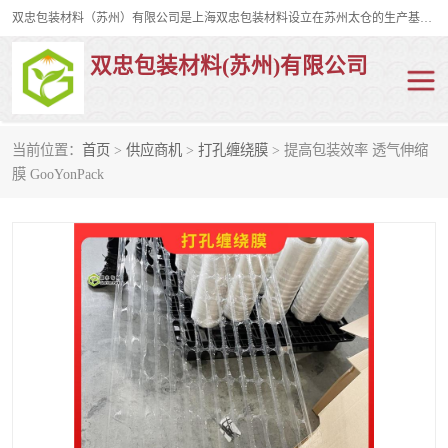
双忠包装材料（苏州）有限公司是上海双忠包装材料设立在苏州太仓的生产基地，占地约2万平米，产品主要有打孔缠绕膜，拉伸蜂窝纸，集装箱充气袋，滑托板，打包带，裹包网兜，防滑纸等箱体和托盘的运输和保护性包材。固永包材®，GooYon Pack®，是我们保护性包装材料的专属品牌。
双忠包装材料(苏州)有限公司
当前位置：
首页
>
供应商机
>
打孔缠绕膜
> 提高包装效率 透气伸缩
打孔缠绕膜
拉伸蜂窝纸
膜 GooYonPack
裹包网兜
纤维打包带
防滑纸
充气袋
蜂窝纸
缠绕膜
打孔膜
托盘裹包网兜
托盘捆绑带