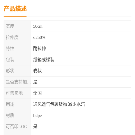
产品描述
宽度
50cm
拉伸度
≤250%
特性
耐拉伸
包装
纸箱或裸装
形状
卷状
是否支持加工定制
是
可售卖地
全国
用途
通风透气包裹货物 减少水汽
材质
lldpe
可否印LOG
是