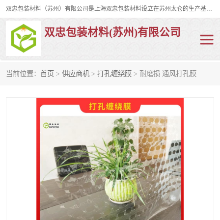
双忠包装材料（苏州）有限公司是上海双忠包装材料设立在苏州太仓的生产基地，占地约2万平米，产品主要有打孔缠绕膜，拉伸蜂窝纸，集装箱充气袋，滑托板，打包带，裹包网兜，防滑纸等箱体和托盘的运输和保护性包材。固永包材®，GooYon Pack®，是我们保护性包装材料的专属品牌。
双忠包装材料(苏州)有限公司
当前位置：
首页
>
供应商机
>
打孔缠绕膜
> 耐磨损 通风打孔膜
打孔缠绕膜
拉伸蜂窝纸
裹包网兜
纤维打包带
防滑纸
充气袋
蜂窝纸
缠绕膜
打孔膜
托盘裹包网兜
托盘捆绑带