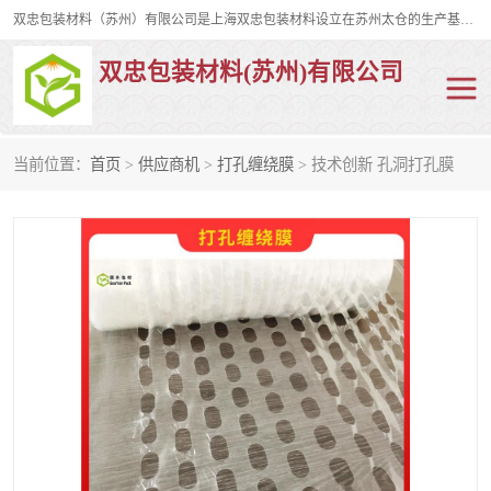
双忠包装材料（苏州）有限公司是上海双忠包装材料设立在苏州太仓的生产基地，占地约2万平米，产品主要有打孔缠绕膜，拉伸蜂窝纸，集装箱充气袋，滑托板，打包带，裹包网兜，防滑纸等箱体和托盘的运输和保护性包材。固永包材®，GooYon Pack®，是我们保护性包装材料的专属品牌。
双忠包装材料(苏州)有限公司
当前位置：
首页
>
供应商机
>
打孔缠绕膜
> 技术创新 孔洞打孔膜
打孔缠绕膜
拉伸蜂窝纸
裹包网兜
纤维打包带
防滑纸
充气袋
蜂窝纸
缠绕膜
打孔膜
托盘裹包网兜
托盘捆绑带