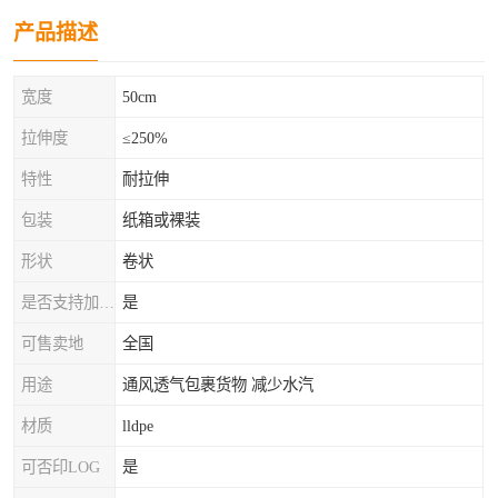
产品描述
宽度
50cm
拉伸度
≤250%
特性
耐拉伸
包装
纸箱或裸装
形状
卷状
是否支持加工定制
是
可售卖地
全国
用途
通风透气包裹货物 减少水汽
材质
lldpe
可否印LOG
是