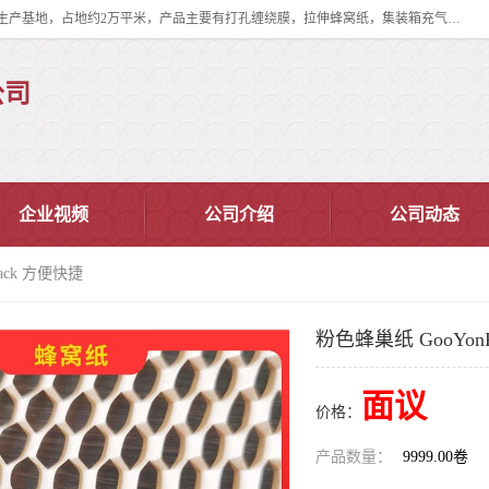
双忠包装材料（苏州）有限公司是上海双忠包装材料设立在苏州太仓的生产基地，占地约2万平米，产品主要有打孔缠绕膜，拉伸蜂窝纸，集装箱充气袋，滑托板，打包带，裹包网兜，防滑纸等箱体和托盘的运输和保护性包材。固永包材®，GooYon Pack®，是我们保护性包装材料的专属品牌。
公司
企业视频
公司介绍
公司动态
ack 方便快捷
粉色蜂巢纸 GooYon
面议
价格：
产品数量：
9999.00卷