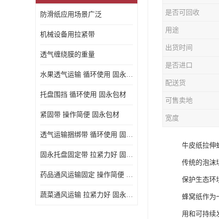
是否可回收
防滑纸应用场景广泛
用途
机械设备用拉紧带
出货时间
透气缠绕膜的重量
是否进口
水果透气运输 循环使用 固永包材
配送货
托盘围挡 循环使用 固永包材
可售卖地
紧固带 操作简便 固永包材
宽度
透气运输捆绑带 循环使用 固永包材
牛皮纸拉伸
固永托盘固定带 拉紧力好 固永包材
传统的泡沫
药品通风运输固定 操作简便 固永包材
保护生态环
蔬菜通风运输 拉紧力好 固永包材
蜂窝纸作为
用和可持续