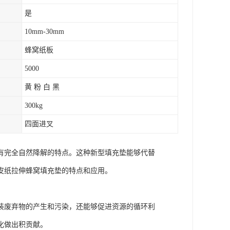
是
10mm-30mm
蜂窝纸板
5000
黄 粉 白 黑
300kg
四面进叉
有完全自然降解的特点。这种新型填充垫能够代替
皮纸拉伸蜂窝填充垫的特点和应用。
装废弃物的产生和污染，还能够促进资源的循环利
化做出积贡献。