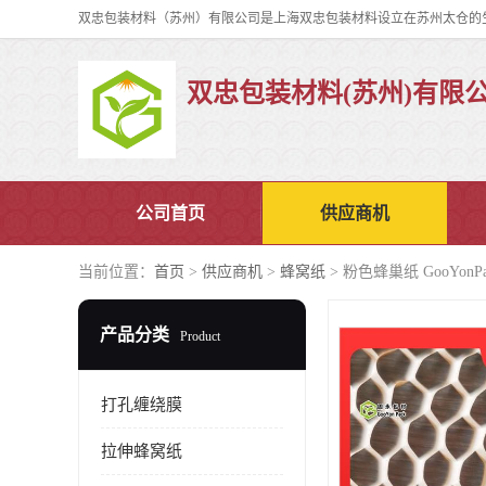
双忠包装材料(苏州)有限
公司首页
供应商机
当前位置：
首页
>
供应商机
>
蜂窝纸
> 粉色蜂巢纸 GooYonP
产品分类
Product
打孔缠绕膜
拉伸蜂窝纸