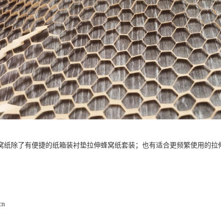
窝纸除了有便捷的纸箱装衬垫拉伸蜂窝纸套装；也有适合更频繁使用的拉
。
cn