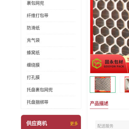
裹包网兜
纤维打包带
防滑纸
充气袋
蜂窝纸
缠绕膜
打孔膜
托盘裹包网兜
托盘捆绑带
产品描述
供应商机
更多
配送服务