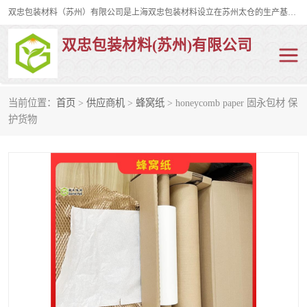
双忠包装材料（苏州）有限公司是上海双忠包装材料设立在苏州太仓的生产基地，占地约2万平米，产品主要有打孔缠绕膜，拉伸蜂窝纸，集装箱充气袋，滑托板，打包带，裹包网兜，防滑纸等箱体和托盘的运输和保护性包材。固永包材®，GooYon Pack®，是我们保护性包装材料的专属品牌。
双忠包装材料(苏州)有限公司
当前位置：
首页
>
供应商机
>
蜂窝纸
> honeycomb paper 固永包材 保
打孔缠绕膜
拉伸蜂窝纸
护货物
裹包网兜
纤维打包带
防滑纸
充气袋
蜂窝纸
缠绕膜
打孔膜
托盘裹包网兜
托盘捆绑带