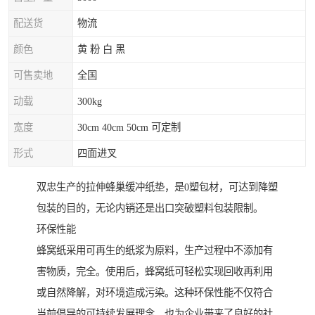
配送货
物流
颜色
黄 粉 白 黑
可售卖地
全国
动载
300kg
宽度
30cm 40cm 50cm 可定制
形式
四面进叉
双忠生产的拉伸蜂巢缓冲纸垫，是0塑包材，可达到降塑
包装的目的，无论内销还是出口突破塑料包装限制。
环保性能
蜂窝纸采用可再生的纸浆为原料，生产过程中不添加有
害物质，完全。使用后，蜂窝纸可轻松实现回收再利用
或自然降解，对环境造成污染。这种环保性能不仅符合
当前倡导的可持续发展理念，也为企业带来了良好的社