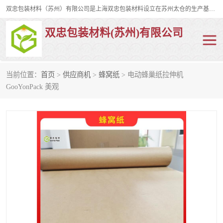
双忠包装材料（苏州）有限公司是上海双忠包装材料设立在苏州太仓的生产基地，占地约2万平米，产品主要有打孔缠绕膜，拉伸蜂窝纸，集装箱充气袋，滑托板，打包带，裹包网兜，防滑纸等箱体和托盘的运输和保护性包材。固永包材®，GooYon Pack®，是我们保护性包装材料的专属品牌。
双忠包装材料(苏州)有限公司
当前位置：
首页
>
供应商机
>
蜂窝纸
> 电动蜂巢纸拉伸机
打孔缠绕膜
拉伸蜂窝纸
GooYonPack 美观
裹包网兜
纤维打包带
防滑纸
充气袋
蜂窝纸
缠绕膜
打孔膜
托盘裹包网兜
托盘捆绑带