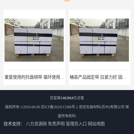
桶装产品固定带 拉紧力好 固永包材
托盘运输网兜 固永包材
您是第
1402864
位访客
版权所有 ©2026-08-09
苏ICP备2024113386号-2
双忠包装材料(苏州)有限公司
保
留所有权利.
技术支持：
八方资源网
免责声明
管理员入口
网站地图