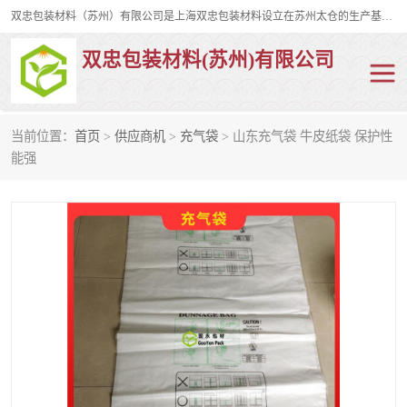
双忠包装材料（苏州）有限公司是上海双忠包装材料设立在苏州太仓的生产基地，占地约2万平米，产品主要有打孔缠绕膜，拉伸蜂窝纸，集装箱充气袋，滑托板，打包带，裹包网兜，防滑纸等箱体和托盘的运输和保护性包材。固永包材®，GooYon Pack®，是我们保护性包装材料的专属品牌。
双忠包装材料(苏州)有限公司
当前位置：
首页
>
供应商机
>
充气袋
> 山东充气袋 牛皮纸袋 保护性
打孔缠绕膜
拉伸蜂窝纸
能强
裹包网兜
纤维打包带
防滑纸
充气袋
蜂窝纸
缠绕膜
打孔膜
托盘裹包网兜
托盘捆绑带