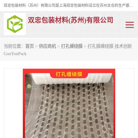
双忠包装材料（苏州）有限公司是上海双忠包装材料设立在苏州太仓的生产基地，占地约2万平米，产品主要有打孔缠绕膜，拉伸蜂窝纸，集装箱充气袋，滑托板，打包带，裹包网兜，防滑纸等箱体和托盘的运输和保护性包材。固永包材®，GooYon Pack®，是我们保护性包装材料的专属品牌。
双忠包装材料(苏州)有限公司
当前位置：
首页
>
供应商机
>
打孔缠绕膜
> 打孔膜缠绕膜 技术创新
打孔缠绕膜
拉伸蜂窝纸
GooYonPack
裹包网兜
纤维打包带
防滑纸
充气袋
蜂窝纸
缠绕膜
打孔膜
托盘裹包网兜
托盘捆绑带