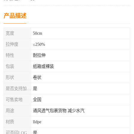
产品描述
宽度
50cm
拉伸度
≤250%
特性
耐拉伸
包装
纸箱或裸装
形状
卷状
是否支持加工定制
是
可售卖地
全国
用途
通风透气包裹货物 减少水汽
材质
lldpe
可否印LOG
是