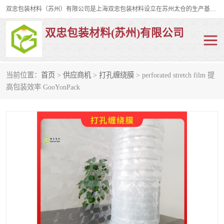
双忠包装材料（苏州）有限公司是上海双忠包装材料设立在苏州太仓的生产基地，占地约2万平米，产品主要有打孔缠绕膜，拉伸蜂窝纸，集装箱充气袋，滑托板，打包带，裹包网兜，防滑纸等箱体和托盘的运输和保护性包材。固永包材®，GooYon Pack®，是我们保护性包装材料的专属品牌。
双忠包装材料(苏州)有限公司
当前位置：
首页
>
供应商机
>
打孔缠绕膜
> perforated stretch film 提
打孔缠绕膜
拉伸蜂窝纸
高包装效率 GooYonPack
裹包网兜
纤维打包带
防滑纸
充气袋
蜂窝纸
缠绕膜
打孔膜
托盘裹包网兜
托盘捆绑带