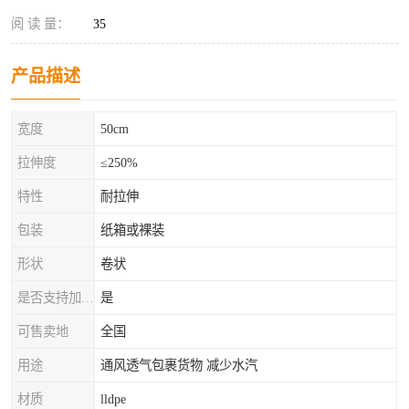
阅 读 量：
35
产品描述
宽度
50cm
拉伸度
≤250%
特性
耐拉伸
包装
纸箱或裸装
形状
卷状
是否支持加工定制
是
可售卖地
全国
用途
通风透气包裹货物 减少水汽
材质
lldpe